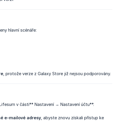
deny hlavní scénáře:
re
, protože verze z Galaxy Store již nejsou podporovány.
Lifesum v části** Nastavení → Nastavení účtu**.
né e-mailové adresy
, abyste znovu získali přístup ke