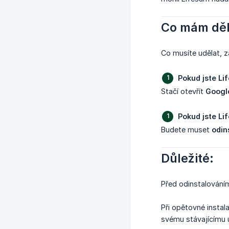
Co mám děl
Co musíte udělat, zá
Pokud jste Li
Stačí otevřít
Google
Pokud jste Li
Budete muset
odin
Důležité:
Před odinstalováním
Při opětovné instal
svému stávajícímu