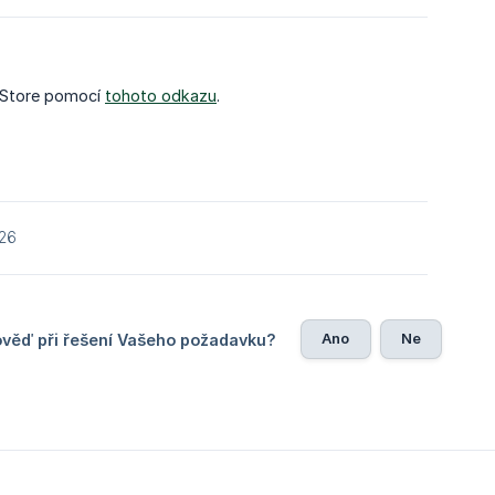
y Store pomocí
tohoto odkazu
.
026
Ano
Ne
ověď při řešení Vašeho požadavku?