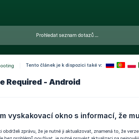
Tento článek je k dispozici také v:
hooting
e Required - Android
m vyskakovací okno s informací, že mus
ci obdrželi zprávu, že je nutné ji aktualizovat, znamená to, že ver
e bez problémů používat, je nutné provést aktualizaci na nejnovější