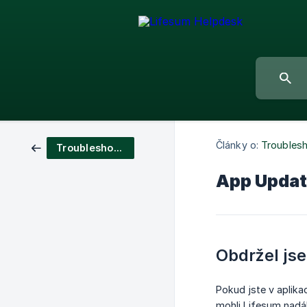
Články o:
Troubles
Troubleshooting
App Updat
Obdržel jse
Pokud jste v aplika
mohli Lifesum nadál