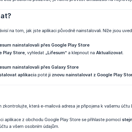
at?
visí na tom, jak jste aplikaci původně nainstalovali. Níže jsou uve
fesum nainstalovali přes Google Play Store
 Play Store
, vyhledat
„Lifesum”
a klepnout na
Aktualizovat
.
fesum nainstalovali přes Galaxy Store
stalovat aplikaci
a poté
ji znovu nainstalovat z Google Play Sto
 zkontrolujte, která e-mailová adresa je připojena k vašemu účtu 
aci aplikace z obchodu Google Play Store se přihlaste pomocí
stej
 účtu a všem osobním údajům.