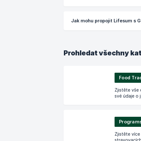
Jak mohu propojit Lifesum s 
Prohledat všechny ka
Food Tra
Zjistěte vše
své údaje o j
Programs
Zjistěte víc
stravovacích