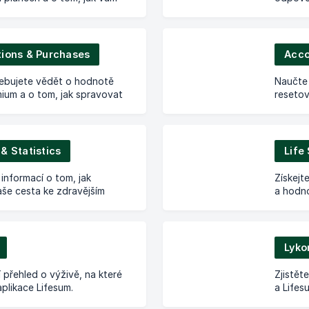
ci!
tions & Purchases
Acco
řebujete vědět o hodnotě
Naučte 
ium a o tom, jak spravovat
resetov
né.
stranou
& Statistics
 informací o tom, jak
Získejt
še cesta ke zdravějším
a hodno
 návykům.
porozum
Lyko
í přehled o výživě, na které
Zjistět
aplikace Lifesum.
a Lifes