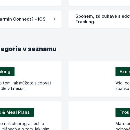
Sbohem, zdlouhavé sledov
Garmin Connect? - iOS
Tracking.
tegorie v seznamu
cking
Exer
 o tom, jak můžete sledovat
Vše, co
ídle v Lifesum.
spánku 
 & Meal Plans
Trou
e o našich programech a
Máte pr
 plánech a o tom, jak vám
odpověd