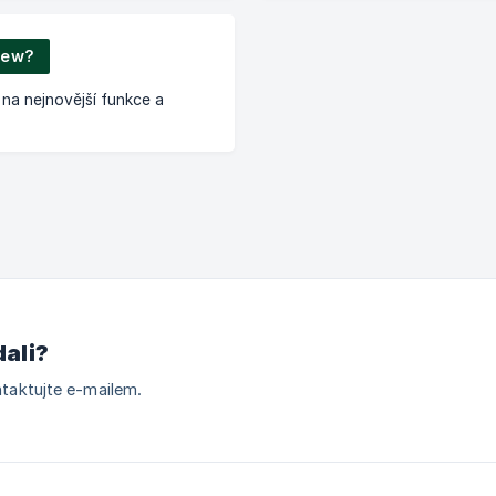
new?
 na nejnovější funkce a
dali?
taktujte e-mailem.