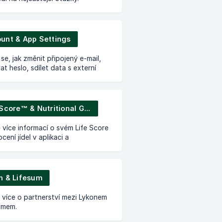
unt & App Settings
se, jak změnit připojený e-mail,
at heslo, sdílet data s externí
 a upravovat nastavení v aplikaci.
Life Score™ & Nutritional Guidance
e více informací o svém Life Score
cení jídel v aplikaci a
ějte jim.
n & Lifesum
e více o partnerství mezi Lykonem
umem.