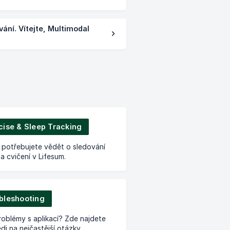
ání. Vítejte, Multimodal
cise & Sleep Tracking
 potřebujete vědět o sledování
a cvičení v Lifesum.
bleshooting
oblémy s aplikací? Zde najdete
i na nejčastější otázky.