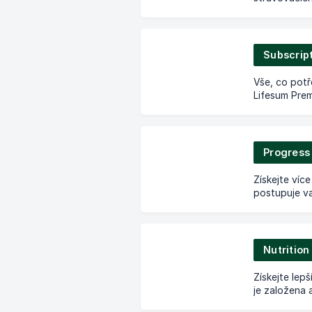
mohou pomo
Subscrip
Vše, co pot
Lifesum Prem
své předplat
Progress 
Získejte více
postupuje va
stravovacím
Nutrition
Získejte lepš
je založena 