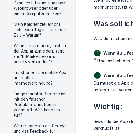
Wenn du eine Nachri
Kann ich Lifesum in meinem
mehr unterstützt w
Webbrowser oder über
einen Computer nutzen?
Was soll i
Mein Kalorienziel erhöht
sich jeden Tag im Laufe der
Zeit – Warum?
Was du machen musst
Wenn ich versuche, mich in
der App anzumelden, sagt
Wenn du Lifes
sie "E-Mail-Adresse ist
Öffne einfach den
bereits verbunden"?
Funktioniert die mobile App
Wenn du Lifes
auch ohne
Du musst die App d
Internetverbindung?
unterstützt werden
Ein gescannter Barcode ist
mit den falschen
Produktinformationen
Wichtig:
verknüpft. Was kann ich
tun?
Bevor du die App de
Warum kann ich die Smileys
verknüpft ist.
und das Feedback für