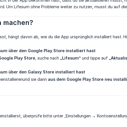
cht in der App bekommen hast, dass du sie aktualisieren musst, he
ird. Um Lifesum ohne Probleme weiter zu nutzen, musst du auf die
ch machen?
, hängt davon ab, wie du die App ursprünglich installiert hast. Hi
um über den Google Play Store installiert hast
Google Play Store
, suche nach
„Lifesum”
und tippe auf
„Aktuali
um über den Galaxy Store installiert hast
einstallierenund sie dann
aus dem Google Play Store neu install
.
installierst, überprüfe bitte unter „Einstellungen → Kontoeinstel