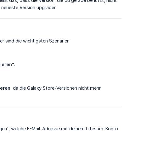
ißt das, dass die Version, die du gerade benutzt, nicht
 neueste Version upgraden.
er sind die wichtigsten Szenarien:
sieren”
.
ieren
, da die Galaxy Store-Versionen nicht mehr
lungen“, welche E-Mail-Adresse mit deinem Lifesum-Konto