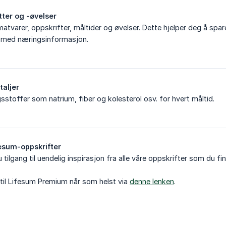
tter og -øvelser
atvarer, oppskrifter, måltider og øvelser. Dette hjelper deg å spare
n med næringsinformasjon.
taljer
toffer som natrium, fiber og kolesterol osv. for hvert måltid.
ifesum-oppskrifter
tilgang til uendelig inspirasjon fra alle våre oppskrifter som du fi
til Lifesum Premium når som helst via
denne lenken
.