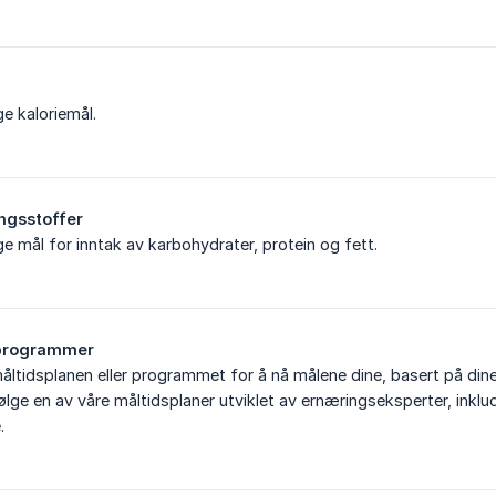
ge kaloriemål.
ngsstoffer
ge mål for inntak av karbohydrater, protein og fett.
 programmer
åltidsplanen eller programmet for å nå målene dine, basert på dine 
 følge en av våre måltidsplaner utviklet av ernæringseksperter, ink
.