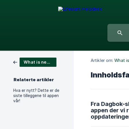
Artikler om:
What i
What is new?
Innholdsfa
Relaterte artikler
Hva er nytt? Dette er de
siste tilleggene til appen
vår!
Fra Dagbok-sk
appen der vi 
oppdateringer