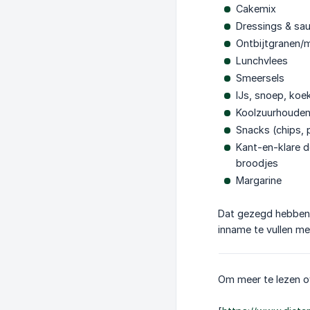
Cakemix
Dressings & sa
Ontbijtgranen/m
Lunchvlees
Smeersels
IJs, snoep, koe
Koolzuurhouden
Snacks (chips, 
Kant-en-klare d
broodjes
Margarine
Dat gezegd hebbende
inname te vullen m
Om meer te lezen o