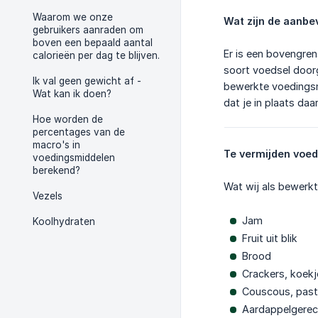
Waarom we onze
Wat zijn de aanbe
gebruikers aanraden om
boven een bepaald aantal
Er is een bovengren
calorieën per dag te blijven.
soort voedsel doorg
Ik val geen gewicht af -
bewerkte voedingsmid
Wat kan ik doen?
dat je in plaats daa
Hoe worden de
percentages van de
macro's in
Te vermijden voe
voedingsmiddelen
berekend?
Wat wij als bewerk
Vezels
Jam
Koolhydraten
Fruit uit blik
Brood
Crackers, koekj
Couscous, past
Aardappelgerech