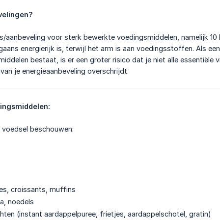
velingen?
s/aanbeveling voor sterk bewerkte voedingsmiddelen, namelijk 10 E
aans energierijk is, terwijl het arm is aan voedingsstoffen. Als ee
delen bestaat, is er een groter risico dat je niet alle essentiële v
rvan je energieaanbeveling overschrijdt.
dingsmiddelen:
t voedsel beschouwen:
es, croissants, muffins
a, noedels
ten (instant aardappelpuree, frietjes, aardappelschotel, gratin)