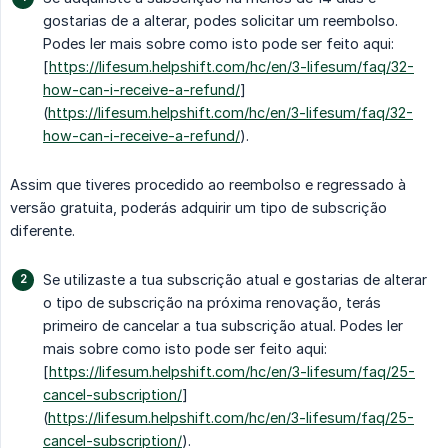
gostarias de a alterar, podes solicitar um reembolso.
Podes ler mais sobre como isto pode ser feito aqui:
[
https://lifesum.helpshift.com/hc/en/3-lifesum/faq/32-
how-can-i-receive-a-refund/
]
(
https://lifesum.helpshift.com/hc/en/3-lifesum/faq/32-
how-can-i-receive-a-refund/
).
Assim que tiveres procedido ao reembolso e regressado à
versão gratuita, poderás adquirir um tipo de subscrição
diferente.
Se utilizaste a tua subscrição atual e gostarias de alterar
o tipo de subscrição na próxima renovação, terás
primeiro de cancelar a tua subscrição atual. Podes ler
mais sobre como isto pode ser feito aqui:
[
https://lifesum.helpshift.com/hc/en/3-lifesum/faq/25-
cancel-subscription/
]
(
https://lifesum.helpshift.com/hc/en/3-lifesum/faq/25-
cancel-subscription/
).