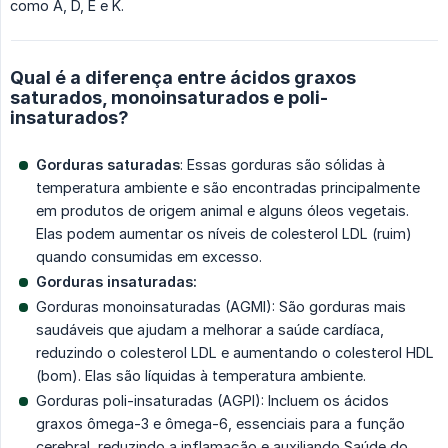
como A, D, E e K.
Qual é a diferença entre ácidos graxos
saturados, monoinsaturados e poli-
insaturados?
Gorduras saturadas
: Essas gorduras são sólidas à
temperatura ambiente e são encontradas principalmente
em produtos de origem animal e alguns óleos vegetais.
Elas podem aumentar os níveis de colesterol LDL (ruim)
quando consumidas em excesso.
Gorduras insaturadas:
Gorduras monoinsaturadas (AGMI): São gorduras mais
saudáveis ​​que ajudam a melhorar a saúde cardíaca,
reduzindo o colesterol LDL e aumentando o colesterol HDL
(bom). Elas são líquidas à temperatura ambiente.
Gorduras poli-insaturadas (AGPI): Incluem os ácidos
graxos ômega-3 e ômega-6, essenciais para a função
cerebral, reduzindo a inflamação e auxiliando Saúde do