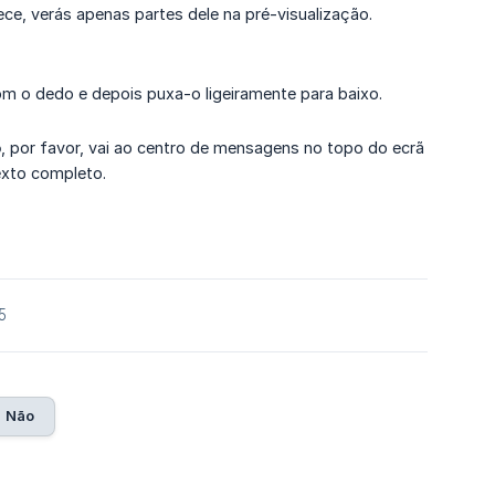
ece, verás apenas partes dele na pré-visualização.
om o dedo e depois puxa-o ligeiramente para baixo.
o
, por favor, vai ao centro de mensagens no topo do ecrã
texto completo.
5
Não