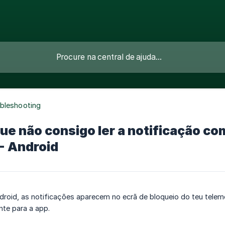
bleshooting
ue não consigo ler a notificação co
- Android
roid, as notificações aparecem no ecrã de bloqueio do teu telemóv
ente para a app.