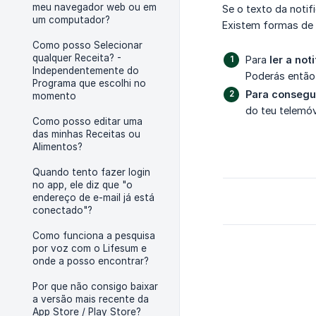
meu navegador web ou em
Se o texto da notif
um computador?
Existem formas de 
Como posso Selecionar
qualquer Receita? -
Para
ler a no
Independentemente do
Poderás então 
Programa que escolhi no
Para consegui
momento
do teu telemóv
Como posso editar uma
das minhas Receitas ou
Alimentos?
Quando tento fazer login
no app, ele diz que "o
endereço de e-mail já está
conectado"?
Como funciona a pesquisa
por voz com o Lifesum e
onde a posso encontrar?
Por que não consigo baixar
a versão mais recente da
App Store / Play Store?