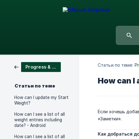
Статьи по теме:
Pr
Progress & Statistics
How can I 
Статьи по теме
How can I update my Start
Weight?
Если хочешь доба
How can I see a list of all
«Заметки».
weight entries including
date? - Android
Как добраться д
How can I see a list of all