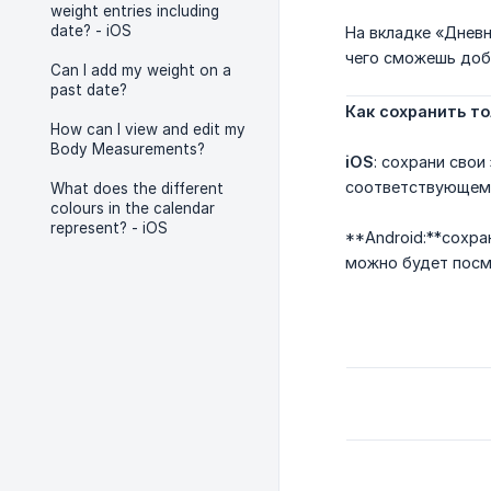
weight entries including
date? - iOS
На вкладке «Дневн
чего сможешь доб
Can I add my weight on a
past date?
Как сохранить т
How can I view and edit my
Body Measurements?
iOS
: сохрани свои
соответствующему
What does the different
colours in the calendar
represent? - iOS
**Android:**сохра
можно будет посмо