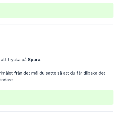
 att trycka på
Spara
.
orimålet från det mål du satte så att du får tillbaka det
ändare.