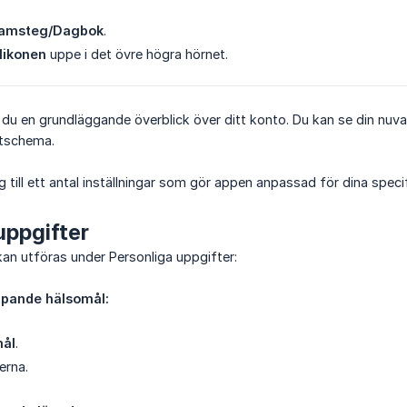
ramsteg/Dagbok
.
ilikonen
uppe i det övre högra hörnet.
 du en grundläggande överblick över ditt konto. Du kan se din nuva
stschema.
ng till ett antal inställningar som gör appen anpassad för dina spec
uppgifter
kan utföras under Personliga uppgifter:
ipande hälsomål:
mål
.
erna.