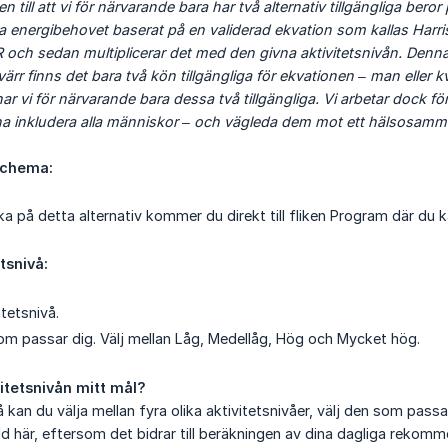
 till att vi för närvarande bara har två alternativ tillgängliga ber
a energibehovet baserat på en validerad ekvation som kallas Harris-
 och sedan multiplicerar det med den givna aktivitetsnivån. Denna e
värr finns det bara två kön tillgängliga för ekvationen – man eller 
har vi för närvarande bara dessa två tillgängliga. Vi arbetar dock fö
unna inkludera alla människor – och vägleda dem mot ett hälsosamm
schema:
a på detta alternativ kommer du direkt till fliken Program där du 
tsnivå:
tetsnivå.
som passar dig. Välj mellan Låg, Medellåg, Hög och Mycket hög.
itetsnivån mitt mål?
 kan du välja mellan fyra olika aktivitetsnivåer, välj den som passar 
älld här, eftersom det bidrar till beräkningen av dina dagliga reko