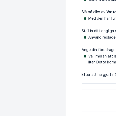
Slå på eller av
Vatt
Med den här fun
Ställ in ditt dagliga
Använd reglaget
Ange din föredragn
Välj mellan att l
liter. Detta ko
Efter att ha gjort n