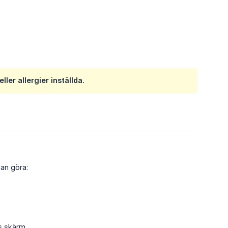
er allergier inställda.
kan göra:
s skärm.