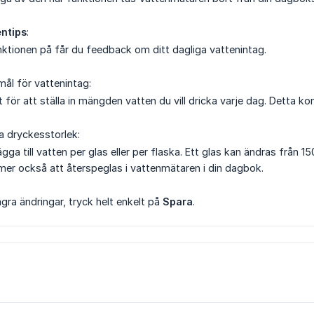
entips
:
ktionen på får du feedback om ditt dagliga vattenintag.
 mål för vattenintag:
 för att ställa in mängden vatten du vill dricka varje dag. Detta k
a dryckesstorlek:
ägga till vatten per glas eller per flaska. Ett glas kan ändras från 15
mmer också att återspeglas i vattenmätaren i din dagbok.
ågra ändringar, tryck helt enkelt på
Spara
.