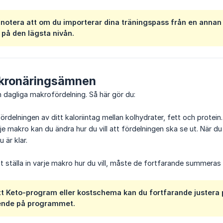
t notera att om du importerar dina träningspass från en annan
 på den lägsta nivån.
kronäringsämnen
n dagliga makrofördelning. Så här gör du:
ördelningen av ditt kaloriintag mellan kolhydrater, fett och protei
e makro kan du ändra hur du vill att fördelningen ska se ut. När du 
 är klar.
t ställa in varje makro hur du vill, måste de fortfarande summeras t
tt Keto-program eller kostschema kan du fortfarande justera p
oende på programmet.