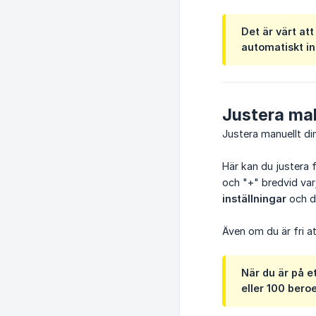
Det är värt at
automatiskt in
Justera ma
Justera manuellt di
Här kan du justera f
och "+" bredvid varj
inställningar
och du
Även om du är fri at
När du är på e
eller 100 ber