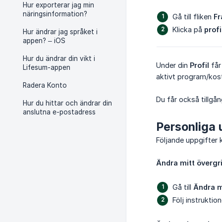
Hur exporterar jag min
näringsinformation?
Gå till fliken
F
Klicka på
prof
Hur ändrar jag språket i
appen? – iOS
Hur du ändrar din vikt i
Under din
Profil
får
Lifesum-appen
aktivt program/ko
Radera Konto
Du får också tillgå
Hur du hittar och ändrar din
anslutna e-postadress
Personliga 
Följande uppgifter 
Ändra mitt övergr
Gå till
Ändra 
Följ instruktion