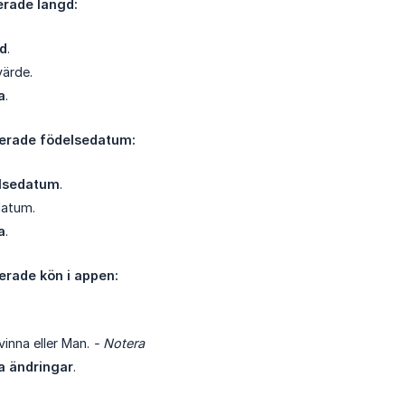
erade längd:
d
.
värde.
a
.
rerade födelsedatum:
lsedatum
.
datum.
a
.
erade kön i appen:
vinna eller Man.
- Notera
a ändringar
.