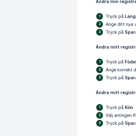
Ändra min registr
Tryck på
Läng
Ange ditt nya 
Tryck på
Spar
Ändra mitt regist
Tryck på
Föde
Ange korrekt 
Tryck på
Spar
Ändra mitt registr
Tryck på
Kön
.
Välj antingen K
Tryck på
Spar