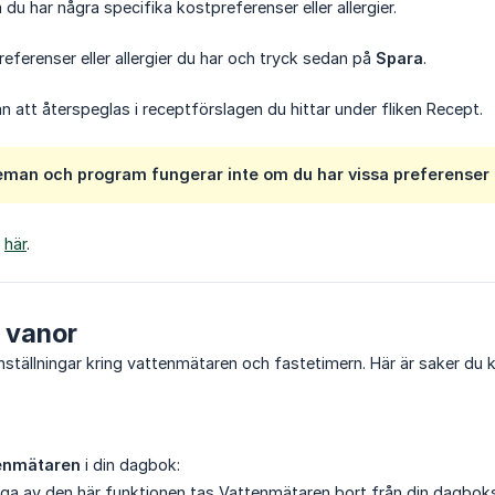
u har några specifika kostpreferenser eller allergier.
preferenser eller allergier du har och tryck sedan på
Spara
.
att återspeglas i receptförslagen du hittar under fliken Recept.
man och program fungerar inte om du har vissa preferenser ell
t
här
.
a vanor
inställningar kring vattenmätaren och fastetimern. Här är saker du 
enmätaren
i din dagbok:
ga av den här funktionen tas Vattenmätaren bort från din dagbok