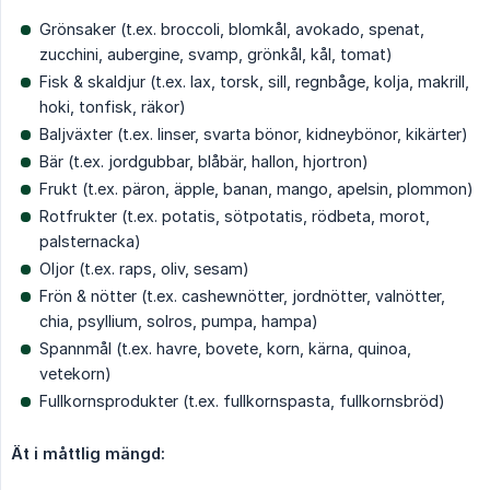
Grönsaker (t.ex. broccoli, blomkål, avokado, spenat,
zucchini, aubergine, svamp, grönkål, kål, tomat)
Fisk & skaldjur (t.ex. lax, torsk, sill, regnbåge, kolja, makrill,
hoki, tonfisk, räkor)
Baljväxter (t.ex. linser, svarta bönor, kidneybönor, kikärter)
Bär (t.ex. jordgubbar, blåbär, hallon, hjortron)
Frukt (t.ex. päron, äpple, banan, mango, apelsin, plommon)
Rotfrukter (t.ex. potatis, sötpotatis, rödbeta, morot,
palsternacka)
Oljor (t.ex. raps, oliv, sesam)
Frön & nötter (t.ex. cashewnötter, jordnötter, valnötter,
chia, psyllium, solros, pumpa, hampa)
Spannmål (t.ex. havre, bovete, korn, kärna, quinoa,
vetekorn)
Fullkornsprodukter (t.ex. fullkornspasta, fullkornsbröd)
Ät i måttlig mängd: