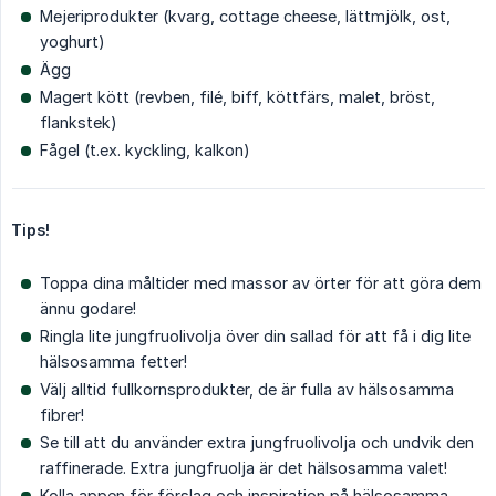
Mejeriprodukter (kvarg, cottage cheese, lättmjölk, ost,
yoghurt)
Ägg
Magert kött (revben, filé, biff, köttfärs, malet, bröst,
flankstek)
Fågel (t.ex. kyckling, kalkon)
Tips!
Toppa dina måltider med massor av örter för att göra dem
ännu godare!
Ringla lite jungfruolivolja över din sallad för att få i dig lite
hälsosamma fetter!
Välj alltid fullkornsprodukter, de är fulla av hälsosamma
fibrer!
Se till att du använder extra jungfruolivolja och undvik den
raffinerade. Extra jungfruolja är det hälsosamma valet!
Kolla appen för förslag och inspiration på hälsosamma,