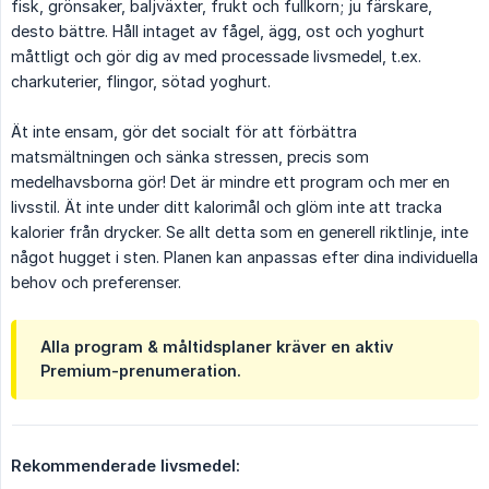
fisk, grönsaker, baljväxter, frukt och fullkorn; ju färskare,
desto bättre. Håll intaget av fågel, ägg, ost och yoghurt
måttligt och gör dig av med processade livsmedel, t.ex.
charkuterier, flingor, sötad yoghurt.
Ät inte ensam, gör det socialt för att förbättra
matsmältningen och sänka stressen, precis som
medelhavsborna gör! Det är mindre ett program och mer en
livsstil. Ät inte under ditt kalorimål och glöm inte att tracka
kalorier från drycker. Se allt detta som en generell riktlinje, inte
något hugget i sten. Planen kan anpassas efter dina individuella
behov och preferenser.
Alla program & måltidsplaner kräver en aktiv
Premium-prenumeration.
Rekommenderade livsmedel: