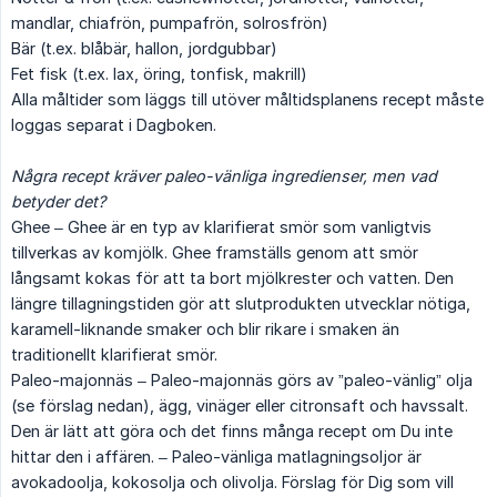
mandlar, chiafrön, pumpafrön, solrosfrön)
Bär (t.ex. blåbär, hallon, jordgubbar)
Fet fisk (t.ex. lax, öring, tonfisk, makrill)
Alla måltider som läggs till utöver måltidsplanens recept måste
loggas separat i Dagboken.
Några recept kräver paleo-vänliga ingredienser, men vad 
betyder det?
Ghee – Ghee är en typ av klarifierat smör som vanligtvis
tillverkas av komjölk. Ghee framställs genom att smör
långsamt kokas för att ta bort mjölkrester och vatten. Den
längre tillagningstiden gör att slutprodukten utvecklar nötiga,
karamell-liknande smaker och blir rikare i smaken än
traditionellt klarifierat smör.
Paleo-majonnäs – Paleo-majonnäs görs av ”paleo-vänlig” olja
(se förslag nedan), ägg, vinäger eller citronsaft och havssalt.
Den är lätt att göra och det finns många recept om Du inte
hittar den i affären. – Paleo-vänliga matlagningsoljor är
avokadoolja, kokosolja och olivolja. Förslag för Dig som vill