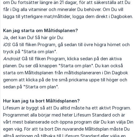
om Du fortsätter längre än 21 dagar, för att säkerställa att Du
får i Dig alla vitaminer och mineraler Du behöver. Om Du vill
lägga till ytterligare mat/måltider, logga dem direkt i Dagboken.
Kan jag starta om Måltidsplanen?
Ja, det kan Du! Så här gör Du:
iOS
: Gå till fliken Program, gå sedan till övre högra hörnet och
tryck på "Starta om plan".
Android
: Gå till fliken Program, klicka sedan på den aktiva
planen. Du ser då knappen "Starta om plan". Du kan också
starta om Måltidsplanen från måltidsplaneraren i Din Dagbok
genom att klicka på de tre små prickarna uppe till höger och
sedan på "Starta om plan".
Hur kan jag ta bort Måltidsplanen?
Lifesum är byggt så att Du alltid måste ha ett aktivt Program.
Programmet alla börjar med heter Lifesum Standard och är
vårt mest balanserade och öppna program där Du kan välja Din
egen väg. För att ta bort Din nuvarande Måltidsplan måste Du
alltså antingen gå tillbaka till Lifesum Standard eller välja en