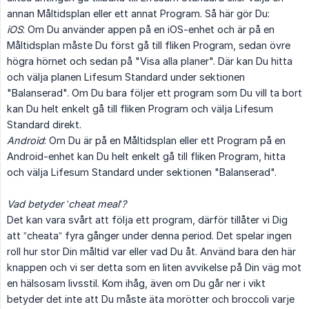
annan Måltidsplan eller ett annat Program. Så här gör Du:
iOS
: Om Du använder appen på en iOS-enhet och är på en
Måltidsplan måste Du först gå till fliken Program, sedan övre
högra hörnet och sedan på "Visa alla planer". Där kan Du hitta
och välja planen Lifesum Standard under sektionen
"Balanserad". Om Du bara följer ett program som Du vill ta bort
kan Du helt enkelt gå till fliken Program och välja Lifesum
Standard direkt.
Android
: Om Du är på en Måltidsplan eller ett Program på en
Android-enhet kan Du helt enkelt gå till fliken Program, hitta
och välja Lifesum Standard under sektionen "Balanserad".
Vad betyder ’cheat meal’?
Det kan vara svårt att följa ett program, därför tillåter vi Dig
att ”cheata” fyra gånger under denna period. Det spelar ingen
roll hur stor Din måltid var eller vad Du åt. Använd bara den här
knappen och vi ser detta som en liten avvikelse på Din väg mot
en hälsosam livsstil. Kom ihåg, även om Du går ner i vikt
betyder det inte att Du måste äta morötter och broccoli varje