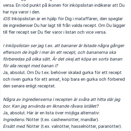
versa. En röd punkt på ikonen för inköpslistan indikerar att Du
har nya varor i den.
iOS
: Inköpslistan är en hjälp för Dig i mataffären, den speglar
de ingredienser Du har lagt till från valda recept. Om Du lägger
till fler recept ser Du fler varor i listan och vice versa.
I inköpslistan ser jag t.ex. att bananer är listade några gånger 
eftersom de ingår i mer än ett recept, och bananerna ska 
förberedas på olika sätt. Är det okej att köpa en sorts banan 
för alla recept med banan i?
Ja, absolut. Om Du t.ex. behöver skalad gurka för ett recept
och riven gurka för ett annat, köp bara en gurka och förbered
den senare enligt receptet.
Några av ingredienserna i recepten är svåra att hitta där jag 
bor. Kan jag använda en liknande råvara istället?
Ja, absolut. Här är en lista över möjliga alternativ:
Ingrediens:
Nötter (t.ex. cashewnötter, mandlar).
Ersätt med
: Nötter (t.ex. valnötter, hasselnötter, paranötter).