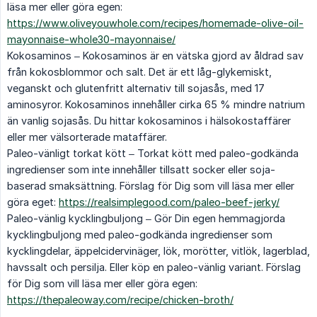
läsa mer eller göra egen:
https://www.oliveyouwhole.com/recipes/homemade-olive-oil-
mayonnaise-whole30-mayonnaise/
Kokosaminos – Kokosaminos är en vätska gjord av åldrad sav
från kokosblommor och salt. Det är ett låg-glykemiskt,
veganskt och glutenfritt alternativ till sojasås, med 17
aminosyror. Kokosaminos innehåller cirka 65 % mindre natrium
än vanlig sojasås. Du hittar kokosaminos i hälsokostaffärer
eller mer välsorterade mataffärer.
Paleo-vänligt torkat kött – Torkat kött med paleo-godkända
ingredienser som inte innehåller tillsatt socker eller soja-
baserad smaksättning. Förslag för Dig som vill läsa mer eller
göra eget:
https://realsimplegood.com/paleo-beef-jerky/
Paleo-vänlig kycklingbuljong – Gör Din egen hemmagjorda
kycklingbuljong med paleo-godkända ingredienser som
kycklingdelar, äppelcidervinäger, lök, morötter, vitlök, lagerblad,
havssalt och persilja. Eller köp en paleo-vänlig variant. Förslag
för Dig som vill läsa mer eller göra egen:
https://thepaleoway.com/recipe/chicken-broth/