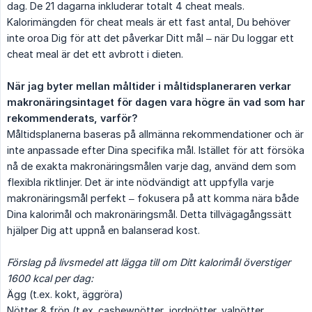
dag. De 21 dagarna inkluderar totalt 4 cheat meals.
Kalorimängden för cheat meals är ett fast antal, Du behöver
inte oroa Dig för att det påverkar Ditt mål – när Du loggar ett
cheat meal är det ett avbrott i dieten.
När jag byter mellan måltider i måltidsplaneraren verkar 
makronäringsintaget för dagen vara högre än vad som har 
rekommenderats, varför?
Måltidsplanerna baseras på allmänna rekommendationer och är
inte anpassade efter Dina specifika mål. Istället för att försöka
nå de exakta makronäringsmålen varje dag, använd dem som
flexibla riktlinjer. Det är inte nödvändigt att uppfylla varje
makronäringsmål perfekt – fokusera på att komma nära både
Dina kalorimål och makronäringsmål. Detta tillvägagångssätt
hjälper Dig att uppnå en balanserad kost.
Förslag på livsmedel att lägga till om Ditt kalorimål överstiger 
1600 kcal per dag:
Ägg (t.ex. kokt, äggröra)
Nötter & frön (t.ex. cashewnötter, jordnötter, valnötter,