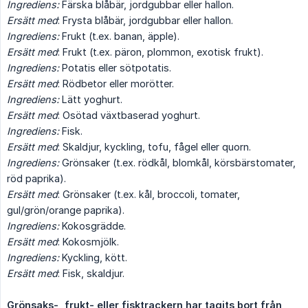
Ingrediens:
Färska blåbär, jordgubbar eller hallon.
Ersätt med
: Frysta blåbär, jordgubbar eller hallon.
Ingrediens:
Frukt (t.ex. banan, äpple).
Ersätt med
: Frukt (t.ex. päron, plommon, exotisk frukt).
Ingrediens:
Potatis eller sötpotatis.
Ersätt med
: Rödbetor eller morötter.
Ingrediens:
Lätt yoghurt.
Ersätt med
: Osötad växtbaserad yoghurt.
Ingrediens:
Fisk.
Ersätt med
: Skaldjur, kyckling, tofu, fågel eller quorn.
Ingrediens:
Grönsaker (t.ex. rödkål, blomkål, körsbärstomater,
röd paprika).
Ersätt med
: Grönsaker (t.ex. kål, broccoli, tomater,
gul/grön/orange paprika).
Ingrediens:
Kokosgrädde.
Ersätt med
: Kokosmjölk.
Ingrediens:
Kyckling, kött.
Ersätt med
: Fisk, skaldjur.
Grönsaks-, frukt- eller fisktrackern har tagits bort från 