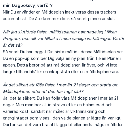
min Dagboksvy, varför?
När Du använder en Måltidsplan inaktiveras dessa trackers
automatiskt. De återkommer dock så snart planen är slut.
När jag slutförde Paleo-måltidsplanen hamnade jag i fliken 
Program, och allt var tillbaka i mina vanliga inställningar. Varför 
är det så?
Så snart Du har loggat Din sista måltid i denna Måltidsplan ser
Du en pop-up som ber Dig välja en ny plan från fliken Planer i
appen. Detta beror på att måltidsplanen är över, och vi inte
längre tillhandahåller en inköpslista eller en måltidsplanerare.
Är det säkert att följa Paleo i mer än 21 dagar och starta om 
Måltidsplanen efter att den har tagit slut?
Ja, det är säkert. Du kan följa våra Måltidsplaner i mer än 21
dagar. Men man bör alltid sträva efter en balanserad och
varierad kost, särskilt när målet är viktminskning och
energiintaget som visas i den valda planen är lägre än vanligt.
Därför kan det vara bra att lägga till eller ändra några måltider