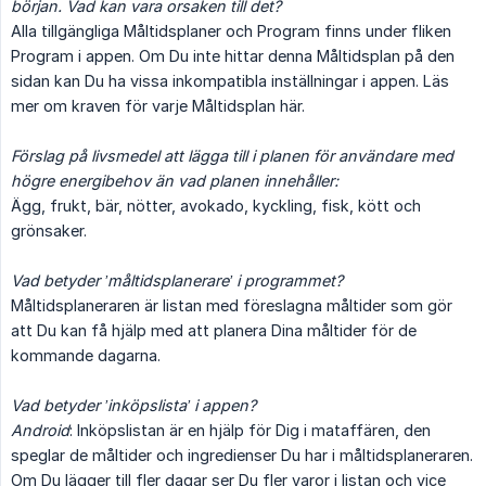
början. Vad kan vara orsaken till det?
Alla tillgängliga Måltidsplaner och Program finns under fliken
Program i appen. Om Du inte hittar denna Måltidsplan på den
sidan kan Du ha vissa inkompatibla inställningar i appen. Läs
mer om kraven för varje Måltidsplan här.
Förslag på livsmedel att lägga till i planen för användare med 
högre energibehov än vad planen innehåller:
Ägg, frukt, bär, nötter, avokado, kyckling, fisk, kött och
grönsaker.
Vad betyder ’måltidsplanerare’ i programmet?
Måltidsplaneraren är listan med föreslagna måltider som gör
att Du kan få hjälp med att planera Dina måltider för de
kommande dagarna.
Vad betyder ’inköpslista’ i appen?
Android
: Inköpslistan är en hjälp för Dig i mataffären, den
speglar de måltider och ingredienser Du har i måltidsplaneraren.
Om Du lägger till fler dagar ser Du fler varor i listan och vice