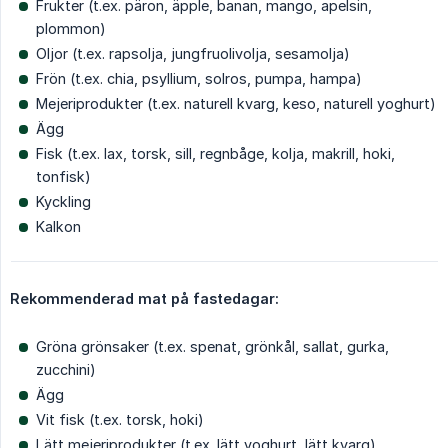
Frukter (t.ex. päron, äpple, banan, mango, apelsin,
plommon)
Oljor (t.ex. rapsolja, jungfruolivolja, sesamolja)
Frön (t.ex. chia, psyllium, solros, pumpa, hampa)
Mejeriprodukter (t.ex. naturell kvarg, keso, naturell yoghurt)
Ägg
Fisk (t.ex. lax, torsk, sill, regnbåge, kolja, makrill, hoki,
tonfisk)
Kyckling
Kalkon
Rekommenderad mat på fastedagar:
Gröna grönsaker (t.ex. spenat, grönkål, sallat, gurka,
zucchini)
Ägg
Vit fisk (t.ex. torsk, hoki)
Lätt mejeriprodukter (t.ex. lätt yoghurt, lätt kvarg)