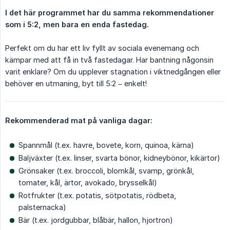
I det här programmet har du samma rekommendationer 
som i 5:2, men bara en enda fastedag.
Perfekt om du har ett liv fyllt av sociala evenemang och
kämpar med att få in två fastedagar. Har bantning någonsin
varit enklare? Om du upplever stagnation i viktnedgången eller
behöver en utmaning, byt till 5:2 – enkelt!
Rekommenderad mat på vanliga dagar:
Spannmål (t.ex. havre, bovete, korn, quinoa, kärna)
Baljväxter (t.ex. linser, svarta bönor, kidneybönor, kikärtor)
Grönsaker (t.ex. broccoli, blomkål, svamp, grönkål,
tomater, kål, ärtor, avokado, brysselkål)
Rotfrukter (t.ex. potatis, sötpotatis, rödbeta,
palsternacka)
Bär (t.ex. jordgubbar, blåbär, hallon, hjortron)