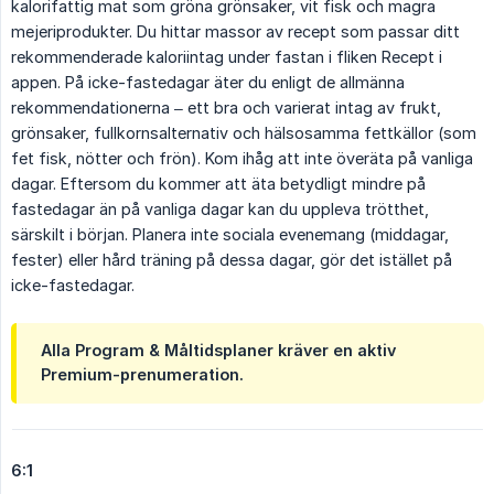
kalorifattig mat som gröna grönsaker, vit fisk och magra
mejeriprodukter. Du hittar massor av recept som passar ditt
rekommenderade kaloriintag under fastan i fliken Recept i
appen. På icke-fastedagar äter du enligt de allmänna
rekommendationerna – ett bra och varierat intag av frukt,
grönsaker, fullkornsalternativ och hälsosamma fettkällor (som
fet fisk, nötter och frön). Kom ihåg att inte överäta på vanliga
dagar. Eftersom du kommer att äta betydligt mindre på
fastedagar än på vanliga dagar kan du uppleva trötthet,
särskilt i början. Planera inte sociala evenemang (middagar,
fester) eller hård träning på dessa dagar, gör det istället på
icke-fastedagar.
Alla Program & Måltidsplaner kräver en aktiv
Premium-prenumeration.
6:1