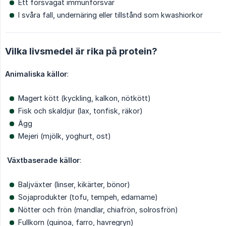
Ett försvagat immunförsvar
I svåra fall, undernäring eller tillstånd som kwashiorkor
Vilka livsmedel är rika på protein?
Animaliska källor
:
Magert kött (kyckling, kalkon, nötkött)
Fisk och skaldjur (lax, tonfisk, räkor)
Ägg
Mejeri (mjölk, yoghurt, ost)
Växtbaserade källor
:
Baljväxter (linser, kikärter, bönor)
Sojaprodukter (tofu, tempeh, edamame)
Nötter och frön (mandlar, chiafrön, solrosfrön)
Fullkorn (quinoa, farro, havregryn)