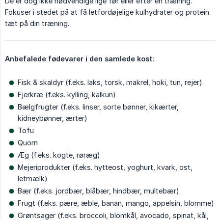
De er dog ikke nødvendige lige før eller efter en træning.
Fokuser i stedet på at få letfordøjelige kulhydrater og protein
tæt på din træning.
Anbefalede fødevarer i den samlede kost:
Fisk & skaldyr (f.eks. laks, torsk, makrel, hoki, tun, rejer)
Fjerkræ (f.eks. kylling, kalkun)
Bælgfrugter (f.eks. linser, sorte bønner, kikærter,
kidneybønner, ærter)
Tofu
Quorn
Æg (f.eks. kogte, røræg)
Mejeriprodukter (f.eks. hytteost, yoghurt, kvark, ost,
letmælk)
Bær (f.eks. jordbær, blåbær, hindbær, multebær)
Frugt (f.eks. pære, æble, banan, mango, appelsin, blomme)
Grøntsager (f.eks. broccoli, blomkål, avocado, spinat, kål,