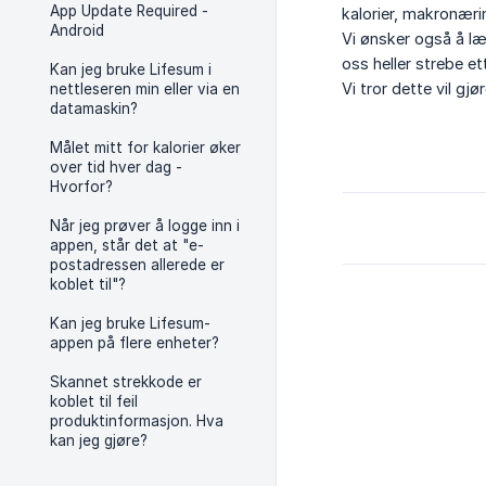
App Update Required -
kalorier, makronær
Android
Vi ønsker også å lær
oss heller strebe et
Kan jeg bruke Lifesum i
Vi tror dette vil gjø
nettleseren min eller via en
datamaskin?
Målet mitt for kalorier øker
over tid hver dag -
Hvorfor?
Når jeg prøver å logge inn i
appen, står det at "e-
postadressen allerede er
koblet til"?
Kan jeg bruke Lifesum-
appen på flere enheter?
Skannet strekkode er
koblet til feil
produktinformasjon. Hva
kan jeg gjøre?