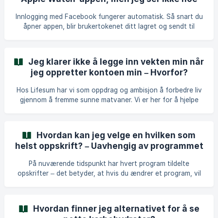
og innstillingene du trenger for å kunne velge dem. Dette er
alternativ for det - iOS
programmene i appen hvor du får anbefalte måltide
Innlogging med Facebook fungerer automatisk. Så snart du
åpner appen, blir brukertokenet ditt lagret og sendt til
klokkeappen. Hvis du skulle ha problemer med å logge inn
automatisk på klokkeappen, vennligst track noe i Lifesum-
telefonappen. Dette trinnet vil utløse datasynkronisering,
Jeg klarer ikke å legge inn vekten min når
og du skal være automatisk logget inn på klokkeappen.
jeg oppretter kontoen min – Hvorfor?
Hos Lifesum har vi som oppdrag og ambisjon å forbedre liv
gjennom å fremme sunne matvaner. Vi er her for å hjelpe
deg på reisen mot et sunnere og lykkeligere liv ved å tilby
verdifull innsikt innen ernæring og utdanning. Vårt produkt
er nøye utformet for å imøtekomme dine unike
Hvordan kan jeg velge en hvilken som
ernæringsbehov og gi deg mulighet til å utvikle
helst oppskrift? – Uavhengig av programmet
bærekraftige og helsebevisste vaner som sømløst tilpasses
jeg har valgt for øyeblikket
din livsstil og dine personlige preferanser. Appen bruker en
På nuværende tidspunkt har hvert program tildelte
algoritme for å beregne BMI basert på kg/m² (kroppsvek
opskrifter – det betyder, at hvis du ændrer et program, vil
du ikke se de samme opskrifter som i tidligere programmer.
En midlertidig løsning for at omgå dette er at gemme
enhver opskrift, du vælger, til Favoritter, når du er på et
Hvordan finner jeg alternativet for å se
program – så har du stadig adgang til indholdet via