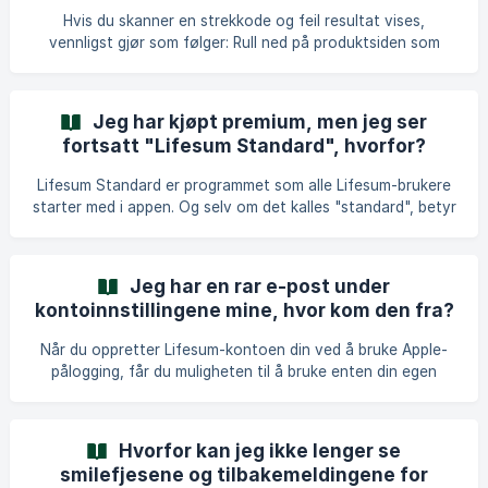
til noe i dagboken din på enheten som ikke er oppdatert, vil
Hvis du skanner en strekkode og feil resultat vises,
føre til at enhetene synkroniseres. Men vi kan d
vennligst gjør som følger: Rull ned på produktsiden som
dukker opp etter at du har skannet koden, til du ser
alternativet 'Feil resultat for strekkoden?'. Trykk på lenken,
og du kommer til en side som tilbyr søkefunksjonen. Skriv
Jeg har kjøpt premium, men jeg ser
inn produktnavnet som skal være knyttet til strekkoden, og
fortsatt "Lifesum Standard", hvorfor?
velg det riktige fra listen. Deretter – for å koble koden til
produktet – trykk på Koble strekkode. Hvis du ikke finner
Lifesum Standard er programmet som alle Lifesum-brukere
noe produkt i databasen som sam
starter med i appen. Og selv om det kalles "standard", betyr
ikke det at du fortsatt er på gratisversjonen av Lifesum.
Med premium-abonnementet kan du velge hvilket som helst
Program eller Måltidsplan fra fanen Programmer. | Lifesum
Jeg har en rar e-post under
Standard er vårt mest balanserte program, og det er
kontoinnstillingene mine, hvor kom den fra?
standardprogrammet som kontoen din er satt til når du
- iOS
først oppretter Lifesum-kontoen din.
Når du oppretter Lifesum-kontoen din ved å bruke Apple-
pålogging, får du muligheten til å bruke enten din egen
personlige e-post knyttet til Apple ID-en din, eller du kan
bruke en privat e-post levert av Apple. Dette er en funksjon
Apple tilbyr og lar deg opprette en konto hos Lifesum uten
Hvorfor kan jeg ikke lenger se
å dele e-postadressen din med oss. Denne e-posten slutter
smilefjesene og tilbakemeldingene for
slik: @privaterelay.appleid.com