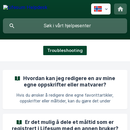
Troubleshooting
Hvordan kan jeg redigere en av mine
egne oppskrifter eller matvarer?
Hvis du ønsker å redigere dine egne favorittartikler,
oppskrifter eller måltider, kan du gjøre det under
favorittseksjonen under Fremgang-fanen. Du finner mer
informasjon her: iOS: Forenkle sporing med favoritter:
Lagre, opprett og administrer elementer - iOS And
Er det mulig å dele et måltid som er
registrert i Lifesum med en annen bruker?