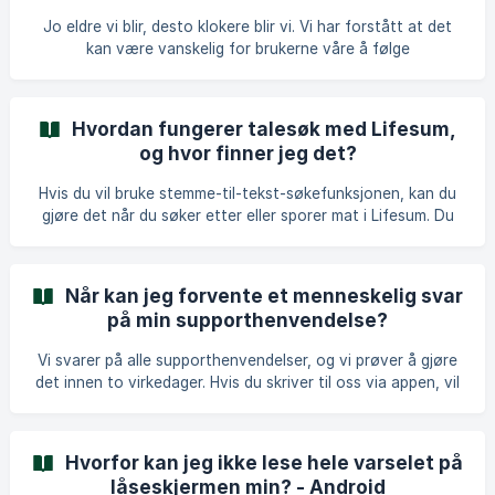
måltidene?
Jo eldre vi blir, desto klokere blir vi. Vi har forstått at det
kan være vanskelig for brukerne våre å følge
kalorirekommendasjonene for hvert måltid, og at noen kan
føle seg "dårlige" av å se en kommentar om dette. Dette er
en av grunnene til at vi har besluttet å fjerne smileys og
Hvordan fungerer talesøk med Lifesum,
tilbakemeldinger. Det viktigste er at du følger de daglige
og hvor finner jeg det?
anbefalingene for kalorier, makronæringsstoffer og
mikronæringsstoffer. Vi ønsker også å lære at balanse
Hvis du vil bruke stemme-til-tekst-søkefunksjonen, kan du
betyr at du kanskje spiser en større lunsj i dag enn
gjøre det når du søker etter eller sporer mat i Lifesum. Du
finner dette alternativet ved å trykke på mikrofonen på
tastaturet ditt når du åpner det i mat-søkvisningen osv.
Når kan jeg forvente et menneskelig svar
på min supporthenvendelse?
Vi svarer på alle supporthenvendelser, og vi prøver å gjøre
det innen to virkedager. Hvis du skriver til oss via appen, vil
svaret bli sendt til deg som en melding. Forsikre deg om at
du har aktivert push-varsler slik at du mottar svaret vårt.
Den beste og mest effektive måten å kontakte oss på er
Hvorfor kan jeg ikke lese hele varselet på
via chatfunksjonen i appen. Vårt team er basert i Sverige
låseskjermen min? - Android
og jobber kontortid mellom mandag og fredag (CET), noe