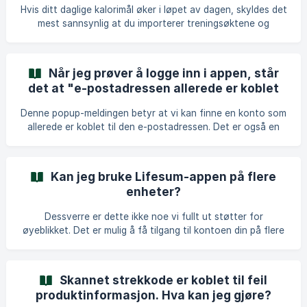
vår nettside. Du kan da si opp og oppdatere
Hvis ditt daglige kalorimål øker i løpet av dagen, skyldes det
betalingsmetoden din via denne siden.
mest sannsynlig at du importerer treningsøktene og
forbrente kalorier til Lifesum. Som standard legges
forbrente kalorier som importeres til Lifesum, eller
forbrente kalorier fra treningsøkter du sporer direkte i
Når jeg prøver å logge inn i appen, står
Lifesum, til ditt daglige kalorimål. Hvor finner jeg mengden
det at "e-postadressen allerede er koblet
forbrente kalorier? Mengden forbrente kalorier vises på
til"?
Dagbok-siden til høyre for ditt daglige kalorimål. **Kan jeg
Denne popup-meldingen betyr at vi kan finne en konto som
velge å ikke legge de forbrente kalorie
allerede er koblet til den e-postadressen. Det er også en
indikasjon på at du ikke er på innloggingssiden, men på
siden hvor du registrerer en ny konto, noe som ikke er mulig
da e-postadressen allerede er koblet til en konto. Slik kan
Kan jeg bruke Lifesum-appen på flere
du komme deg rundt dette problemet: Gå tilbake til den
enheter?
første skjermen du kommer til når du åpner appen, og trykk
på Logg inn i stedet for Kom i gang. Skriv inn en annen e-
Dessverre er dette ikke noe vi fullt ut støtter for
postadresse du
øyeblikket. Det er mulig å få tilgang til kontoen din på flere
enheter ved å logge inn på samme konto, men vi kan ikke
garantere at synkroniseringen mellom enhetene er
oppdatert. Dette betyr at noe du sporet på én enhet
Skannet strekkode er koblet til feil
kanskje ikke vises direkte på den andre enheten. Hvis du
produktinformasjon. Hva kan jeg gjøre?
opplever det problemet, er det en sjanse for at det å legge