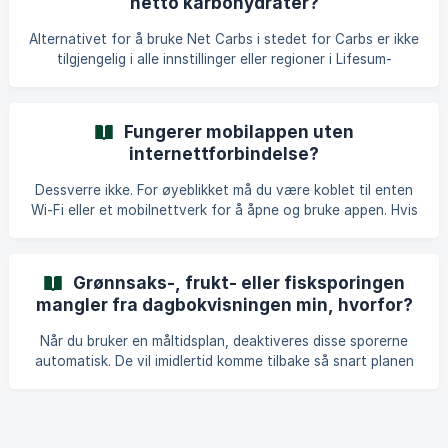
netto karbohydrater?
Favoritter, når du skifter til et andet program. Med hensyn
til måltidsplan-opskrifter skal du først tracke opskriften og
Alternativet for å bruke Net Carbs i stedet for Carbs er ikke
åbne den igen fra din Dagsvisning for at k
tilgjengelig i alle innstillinger eller regioner i Lifesum-
appen######. Slik aktiverer du alternativet for å spore og
se Net Carbs. Krav for å aktivere sporing av Net Carbs: For
å se alternativet for å spore Net Carbs, må du: Velg et
Fungerer mobilappen uten
Keto-program eller en Keto-måltidsplan i Lifesum. Still inn
internettforbindelse?
appens språk til engelsk. Kun under disse forutsetningene
blir Net Carbs-alternativet tilgjengelig. Hvor
Dessverre ikke. For øyeblikket må du være koblet til enten
Wi-Fi eller et mobilnettverk for å åpne og bruke appen. Hvis
appen er åpen på skjermen eller i bakgrunnen før
internettforbindelsen din fjernes, vil du fortsatt kunne se
appen, men du vil ikke kunne lagre endringer eller spore
Grønnsaks-, frukt- eller fisksporingen
elementer.
mangler fra dagbokvisningen min, hvorfor?
Når du bruker en måltidsplan, deaktiveres disse sporerne
automatisk. De vil imidlertid komme tilbake så snart planen
er fullført. Det kan også være at de er slått av under Profil
-> Innstillinger -> Dagbokinnstillinger.