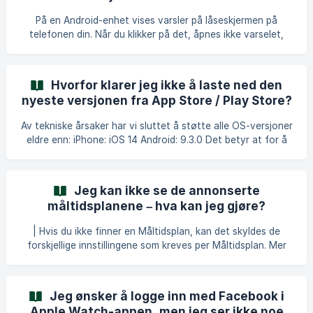
som betyr at meldinger sendt i helgen vil bli besvart så
På en Android-enhet vises varsler på låseskjermen på
snart som mulig når våre agen
telefonen din. Når du klikker på det, åpnes ikke varselet,
men du blir ført direkte til appen. Hvis teksten i varselet er
lengre enn tekstvinduet Android gir, vil du bare se deler av
den i forhåndsvisningen. Det finnes måter å omgå dette
Hvorfor klarer jeg ikke å laste ned den
problemet på: For å lese hele varselet på låseskjermen,
nyeste versjonen fra App Store / Play Store?
vennligst trykk på teksten med fingeren og dra den
deretter litt ned. Du vil da kunne lese hele teksten. For å
Av tekniske årsaker har vi sluttet å støtte alle OS-versjoner
kunne lese det (igjen) etter at sk
eldre enn: iPhone: iOS 14 Android: 9.3.0 Det betyr at for å
kunne laste ned den nyeste versjonen fra App Store eller
Play Store, må enheten din være oppdatert til minst de
versjonene som er nevnt ovenfor. For best mulig
Jeg kan ikke se de annonserte
brukeropplevelse anbefaler vi generelt at du holder
måltidsplanene – hva kan jeg gjøre?
enheten din oppdatert til den nyeste OS-versjonen samt
den nyeste appversjonen.
| Hvis du ikke finner en Måltidsplan, kan det skyldes de
forskjellige innstillingene som kreves per Måltidsplan. Mer
spesifikt er dette basert på: Ditt nåværende kalorimål. Ditt
overordnede mål i appen: Nedgang, Vedlikehold eller
Oppgang i vekt. Allergiene du har oppgitt. Matpreferansene
Jeg ønsker å logge inn med Facebook i
du har oppgitt. Nedenfor finner du alle våre Måltidsplaner
Apple Watch-appen, men jeg ser ikke noe