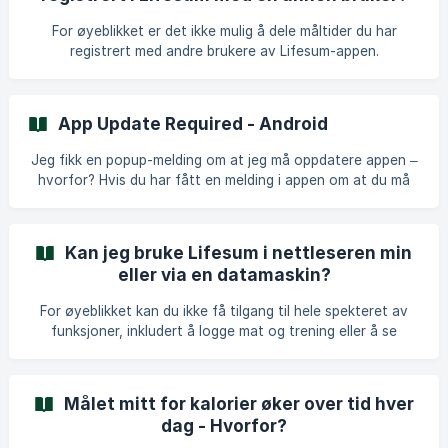
For øyeblikket er det ikke mulig å dele måltider du har
registrert med andre brukere av Lifesum-appen.
App Update Required - Android
Jeg fikk en popup-melding om at jeg må oppdatere appen –
hvorfor? Hvis du har fått en melding i appen om at du må
oppdatere den, betyr det at versjonen du bruker ikke lenger
støttes. For å fortsette å bruke Lifesum uten problemer, må
du oppdatere til den nyeste versjonen. Hva skal jeg gjøre?
Kan jeg bruke Lifesum i nettleseren min
Hva du må gjøre, avhenger av hvordan du opprinnelig
eller via en datamaskin?
installerte appen. Nedenfor finner du de viktigste
scenariene: Hvis du installerte Lifesum via Google Play
For øyeblikket kan du ikke få tilgang til hele spekteret av
Store Bare åpne **
funksjoner, inkludert å logge mat og trening eller å se
Programmet ditt via vår nettside. Den fulle funksjonaliteten
til Lifesum finnes kun i appen, som kan lastes ned via App
Store eller Google Play. Tilgang til kontoen din fra vår
Målet mitt for kalorier øker over tid hver
nettside gir deg for øyeblikket mulighet til å gjøre følgende:
dag - Hvorfor?
Administrere abonnementet ditt, dersom det er kjøpt via