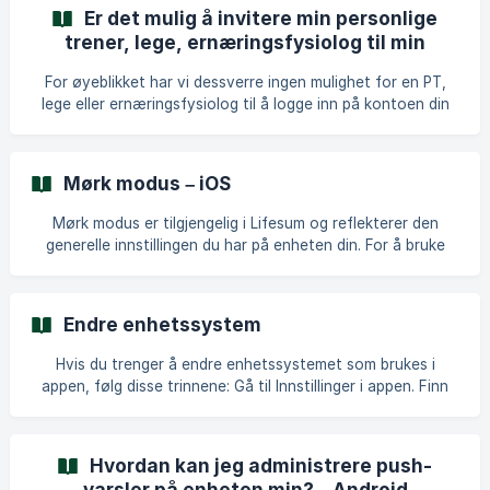
Er det mulig å invitere min personlige
trener, lege, ernæringsfysiolog til min
konto?
For øyeblikket har vi dessverre ingen mulighet for en PT,
lege eller ernæringsfysiolog til å logge inn på kontoen din
og få tilgang til ernæringsinformasjonen din. I stedet har du
muligheten til å dele dataene dine eksportert fra kontoen
din. Den raskeste og enkleste måten å eksportere dine
Mørk modus – iOS
ernæringsdata på, for eksempel hvis du vil dele dem med en
ernæringsfysiolog, er via vår nettside. Her får du mulighete
Mørk modus er tilgjengelig i Lifesum og reflekterer den
generelle innstillingen du har på enheten din. For å bruke
mørk modus i Lifesum må du ha det aktivert på enheten din.
Endre enhetssystem
Hvis du trenger å endre enhetssystemet som brukes i
appen, følg disse trinnene: Gå til Innstillinger i appen. Finn
Kontoinnstillinger. Trykk på Enhetssystem. Velg systemet
som passer best for dine behov. Lifesum støtter følgende
enhetssystemer: Metrisk system Imperielt system
Hvordan kan jeg administrere push-
Amerikansk system Australsk system med kJ
varsler på enheten min? – Android