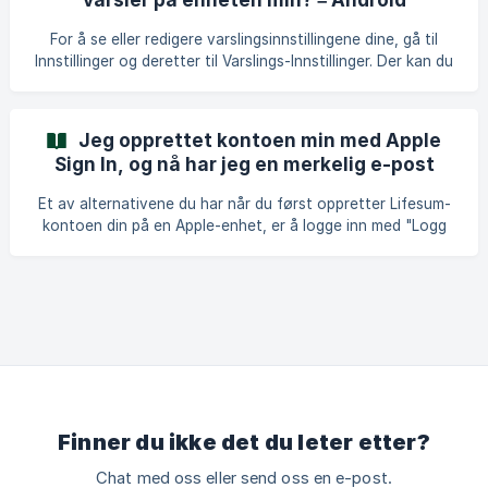
For å se eller redigere varslingsinnstillingene dine, gå til
Innstillinger og deretter til Varslings-Innstillinger. Der kan du
aktivere eller deaktivere alternativene ved å slå på eller av
bryterne. || Pass også på at push-varslinger er aktivert på
enheten din under enhetens Innstillinger.
Jeg opprettet kontoen min med Apple
Sign In, og nå har jeg en merkelig e-post
koblet til kontoen min – iOS
Et av alternativene du har når du først oppretter Lifesum-
kontoen din på en Apple-enhet, er å logge inn med "Logg
inn med Apple". I denne prosessen, som tilbys av Apple, kan
du bestemme om du vil dele din faktiske e-postadresse som
er knyttet til Apple-ID-en din, eller om du vil bruke en
anonym e-postadresse i stedet. Hvis du velger å bruke din
ekte e-postadresse, bør du se e-postadressen som er
knyttet til Apple-ID-en din under Kontoinnstillingene i
Lifesum. Hvis du velger å bruke den anon
Finner du ikke det du leter etter?
Chat med oss eller send oss en e-post.