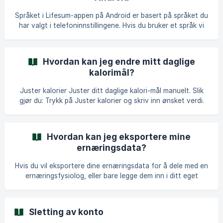
Språket i Lifesum-appen på Android er basert på språket du
har valgt i telefoninnstillingene. Hvis du bruker et språk vi
foreløpig ikke tilbyr, vil appens språk automatisk settes til
engelsk. Hvis du har installert en av de nyeste Android OS-
oppdateringene, kan du angi et spesifikt app-språk for hver
Hvordan kan jeg endre mitt daglige
app. Slik endrer du språkinnstillingen for en bestemt app:
kalorimål?
Åpne Innstillinger-appen på enheten din. Trykk på System.
Gå til Språk og inndata. Velg appen du vil endr
Juster kalorier Juster ditt daglige kalori-mål manuelt. Slik
gjør du: Trykk på Juster kalorier og skriv inn ønsket verdi.
Lagre det nye tallet ved å trykke på Lagre. Du har også
muligheten til å Tilbakestill til standard, dette lar deg
tilbakestille kalori-målet fra målet du satte slik at du får
Hvordan kan jeg eksportere mine
tilbake kalori-målet foreslått av Lifesum. Denne funksjonen
ernæringsdata?
kan også brukes av freemium-brukere. **Er det noen
begrensninger når du redigerer kalori-målet ditt? ** Ja, for
Hvis du vil eksportere dine ernæringsdata for å dele med en
å forhi
ernæringsfysiolog, eller bare legge dem inn i ditt eget
dokument for oversikt, har du to hovedalternativer: Den
raskeste og enkleste måten å eksportere dine
ernæringsdata på, for eksempel hvis du vil dele dem med en
Sletting av konto
ernæringsfysiolog, er via vår nettside. Her får du