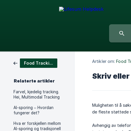
Artikler om:
Food T
Food Tracking
Skriv elle
Relaterte artikler
Farvel, kjedelig tracking.
Hei, Multimodal Tracking
Muligheten til å søk
AI-sporing – Hvordan
de fleste støttede 
fungerer det?
Hva er forskjellen mellom
Avhengig av telefon
AI-sporing og tradisjonell