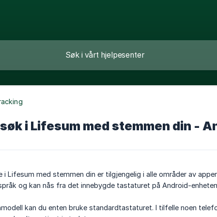
racking
r søk i Lifesum med stemmen din - A
e i Lifesum med stemmen din er tilgjengelig i alle områder av appen
språk og kan nås fra det innebygde tastaturet på Android-enheten 
modell kan du enten bruke standardtastaturet. I tilfelle noen tele