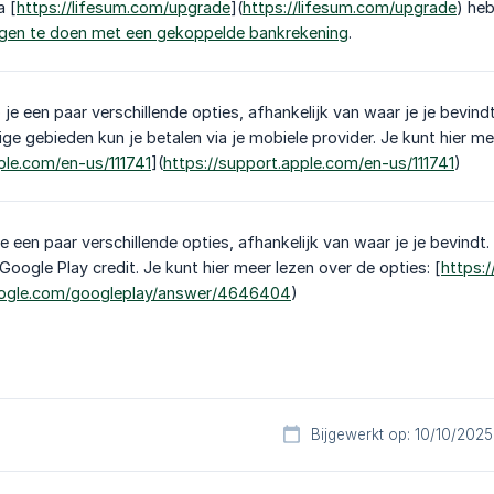
a [
https://lifesum.com/upgrade
](
https://lifesum.com/upgrade
) heb
ngen te doen met een gekoppelde bankrekening
.
 je een paar verschillende opties, afhankelijk van waar je je bevin
ge gebieden kun je betalen via je mobiele provider. Je kunt hier mee
ple.com/en-us/111741
](
https://support.apple.com/en-us/111741
)
je een paar verschillende opties, afhankelijk van waar je je bevindt
Google Play credit. Je kunt hier meer lezen over de opties: [
https:
google.com/googleplay/answer/4646404
)
Bijgewerkt op: 10/10/2025