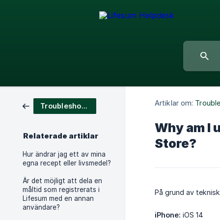
Artiklar om:
Troubl
Troubleshooting
Why am I u
Relaterade artiklar
Store?
Hur ändrar jag ett av mina
egna recept eller livsmedel?
Är det möjligt att dela en
måltid som registrerats i
På grund av tekniska
Lifesum med en annan
användare?
iPhone:
iOS 14