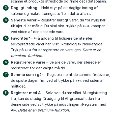
scanne et produkts stregkode og finde det i databasen.
Dagligt indtag
– Hold styr på dit daglige indtag af
kalorier og makronæringsstoffer i dette afsnit.
Seneste varer
– Registrer hurtigt varer, du for nylig har
tilføjet til et måltid. Du skal blot trykke på »+«-knappen
ved siden af den ønskede vare.
Favoritter
*– *Få adgang til tidligere gemte eller
selvoprettede varer her, vist i kronologisk rækkefølge.
Tryk på »+« for at registrere en vare igen.
Dette er en 
premium-funktion.
Registrerede varer
– Se alle de varer, der allerede er
registreret for det valgte måltid.
Samme som i går
– Registrer nemt de samme fødevarer,
du spiste dagen før, ved at trykke på »+« ved siden af
måltidet.
Registrer med AI
– Selv hvis du har slået AI-registrering
fra, kan du stadig få adgang til AI-grænsefladen fra
denne side ved at trykke på indstillingen »Registrer med
AI«.
Dette er en premium-funktion.