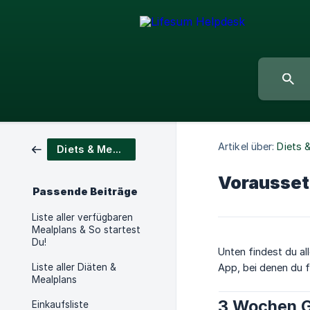
Artikel über:
Diets 
Diets & Meal Plans
Vorausset
Passende Beiträge
Liste aller verfügbaren
Mealplans & So startest
Du!
Unten findest du al
Liste aller Diäten &
App, bei denen du f
Mealplans
3 Wochen G
Einkaufsliste