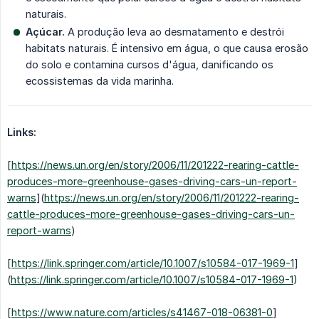
naturais.
Açúcar.
A produção leva ao desmatamento e destrói
habitats naturais. É intensivo em água, o que causa erosão
do solo e contamina cursos d'água, danificando os
ecossistemas da vida marinha.
Links:
[
https://news.un.org/en/story/2006/11/201222-rearing-cattle-
produces-more-greenhouse-gases-driving-cars-un-report-
warns
](
https://news.un.org/en/story/2006/11/201222-rearing-
cattle-produces-more-greenhouse-gases-driving-cars-un-
report-warns
)
[
https://link.springer.com/article/10.1007/s10584-017-1969-1
]
(
https://link.springer.com/article/10.1007/s10584-017-1969-1
)
[
https://www.nature.com/articles/s41467-018-06381-0
]