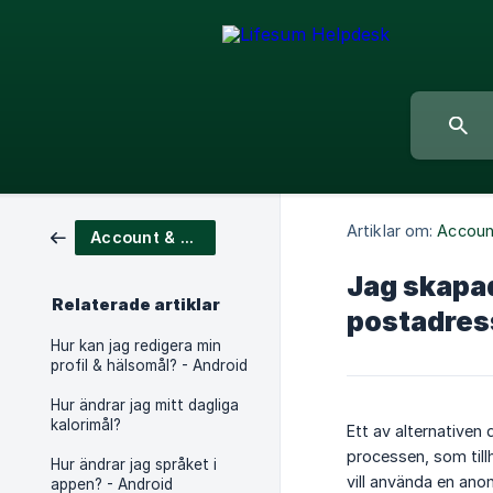
Artiklar om:
Accoun
Account & App Settings
Jag skapad
Relaterade artiklar
postadress
Hur kan jag redigera min
profil & hälsomål? - Android
Hur ändrar jag mitt dagliga
kalorimål?
Ett av alternativen
processen, som till
Hur ändrar jag språket i
vill använda en ano
appen? - Android