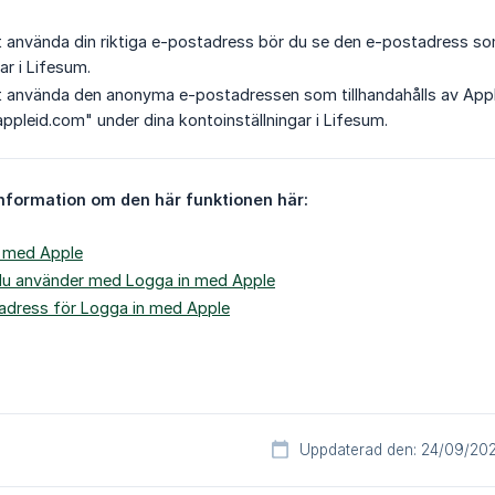
t använda din riktiga e-postadress bör du se den e-postadress som 
ar i Lifesum.
t använda den anonyma e-postadressen som tillhandahålls av Apple
appleid.com" under dina kontoinställningar i Lifesum.
information om den här funktionen här:
n med Apple
du använder med Logga in med Apple
tadress för Logga in med Apple
Uppdaterad den: 24/09/20