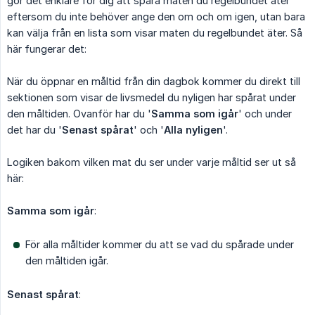
gör det enklare för dig att spåra maten du regelbundet äter
eftersom du inte behöver ange den om och om igen, utan bara
kan välja från en lista som visar maten du regelbundet äter. Så
här fungerar det:
När du öppnar en måltid från din dagbok kommer du direkt till
sektionen som visar de livsmedel du nyligen har spårat under
den måltiden. Ovanför har du '
Samma som igår
' och under
det har du '
Senast spårat
' och '
Alla nyligen
'.
Logiken bakom vilken mat du ser under varje måltid ser ut så
här:
Samma som igår
:
För alla måltider kommer du att se vad du spårade under
den måltiden igår.
Senast spårat
: