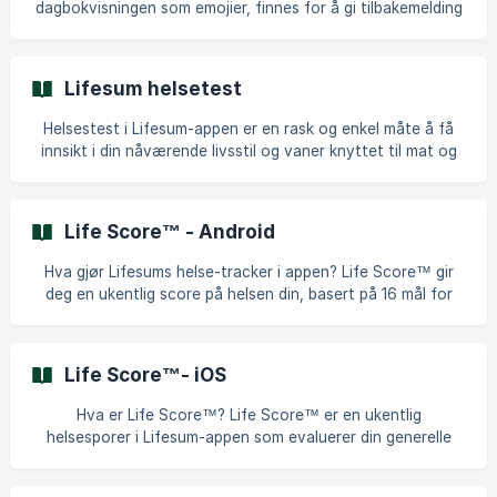
dagbokvisningen som emojier, finnes for å gi tilbakemelding
å finne sunnere
på hvor nær du er å nå helsemålene dine. Disse
rangeringene genereres av en algoritme som tar hensyn til
en rekke forskjellige faktorer: helsemålene dine, kostholds
Lifesum helsetest
preferanser, ernæringsinnstillingene dine, om du får riktige
proporsjoner av makro- og mikronæringsstoffer, og om du
Helsestest i Lifesum-appen er en rask og enkel måte å få
er nær å oppnå kalorimålet ditt for det spesifikke måltidet.
innsikt i din nåværende livsstil og vaner knyttet til mat og
|| Måltidsrangeringer er ikke ti
trening. Du finner den i Fremgang-seksjonen i appen.
Hvordan fungerer det? Testen inneholder 41 spørsmål
designet for å gi et øyeblikksbilde av dine spise- og
Life Score™ - Android
treningsrutiner. Basert på dine svar, tilbyr Lifesum personlig
veiledning for å hjelpe deg med å adoptere en sunnere og
Hva gjør Lifesums helse-tracker i appen? Life Score™ gir
mer aktiv livsstil. Hva får du? Ved slutten av testen: Du vil
deg en ukentlig score på helsen din, basert på 16 mål for
motta en
ernæring og trening. Scoren kommer med en oversikt over
hva du gjorde bra og hva du trenger å jobbe med, samt
gode råd om hvordan du kan forbedre helsen din. Du får en
Life Score™- iOS
full oversikt over hvordan du presterer med din:
Ernæringsinntak – Spiste du nok grønnsaker, sjømat og
Hva er Life Score™? Life Score™ er en ukentlig
umettet fett? Vanninntak – Husket du å holde deg hydrert
helsesporer i Lifesum-appen som evaluerer din generelle
og logge vannet ditt? Trening – Hadde du en god varia
helse basert på 16 viktige ernærings- og treningsmetrikker.
Den gir: En omfattende poengsum (0–150) som reflekterer