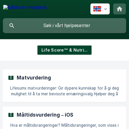
Life Score™ & Nutritional Guidance
Matvurdering
Lifesums matvurderinger: Gir dypere kunnskap for å gi deg
mulighet til å ta mer bevisste ernæringsvalg Hjelper deg å
lære om sunt kosthold, ikke bare om kaloritelling Gir bedre
forståelse av hvilke matvarer du bør ha mer eller mindre av
på tallerkenen din Forenkler valget av mat og veileder deg i
Måltidsvurdering – iOS
matbutikken der alternativene er mange Hjelper deg å
oppdage hvordan små endringer, som bare å bytte merke,
Hva er måltidsrangeringer? Måltidsrangeringer, som vises i
kan ha en positiv effekt på helsen din Gjør det mulig for deg