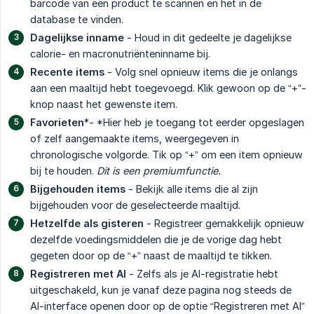
barcode van een product te scannen en het in de
database te vinden.
Dagelijkse inname
- Houd in dit gedeelte je dagelijkse
calorie- en macronutriënteninname bij.
Recente items
- Volg snel opnieuw items die je onlangs
aan een maaltijd hebt toegevoegd. Klik gewoon op de “+”-
knop naast het gewenste item.
Favorieten
*- *Hier heb je toegang tot eerder opgeslagen
of zelf aangemaakte items, weergegeven in
chronologische volgorde. Tik op “+” om een item opnieuw
bij te houden.
Dit is een premiumfunctie.
Bijgehouden items
- Bekijk alle items die al zijn
bijgehouden voor de geselecteerde maaltijd.
Hetzelfde als gisteren
- Registreer gemakkelijk opnieuw
dezelfde voedingsmiddelen die je de vorige dag hebt
gegeten door op de “+” naast de maaltijd te tikken.
Registreren met AI
- Zelfs als je AI-registratie hebt
uitgeschakeld, kun je vanaf deze pagina nog steeds de
AI-interface openen door op de optie “Registreren met AI”