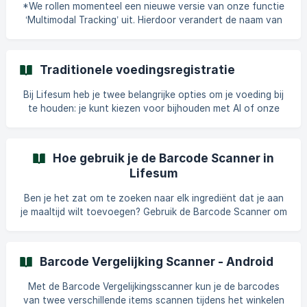
is updated to the latest version. If you’d like guidance on
*We rollen momenteel een nieuwe versie van onze functie
using the redesigned interface, you can find more support
‘Multimodal Tracking’ uit. Hierdoor verandert de naam van
and tips [here](https://help.lifes
‘Multimodal Tracking’ in ‘AI-tracking’ of ‘Volgen met AI’.
Deze update wordt momenteel uitgerold op Android en iOS.
Als je ten minste app-versie 23.8.0 op iOS of 20.5.1 op
Traditionele voedingsregistratie
Android hebt, zou je toegang moeten hebben tot deze
nieuwe functies. Je kunt hier meer lezen over hoe
Bij Lifesum heb je twee belangrijke opties om je voeding bij
te houden: je kunt kiezen voor bijhouden met AI of onze
traditionele voedingsregistratie gebruiken. Dit artikel gaat
over het bijhouden met de traditionele versie. Als je meer
wilt lezen over hoe je de AI-registratiefuncties kunt
Hoe gebruik je de Barcode Scanner in
gebruiken, vind je die informatie hier. Let op: AI-registratie is
Lifesum
een Premium-functie. Het bijhouden van je voeding is een
hoekstee
Ben je het zat om te zoeken naar elk ingrediënt dat je aan
je maaltijd wilt toevoegen? Gebruik de Barcode Scanner om
direct de ingrediënten te vinden die je aan je Dagboek wilt
toevoegen. Zo werkt het: Start in het Dagboek. Selecteer
de maaltijd waaraan je het eten wilt toevoegen. Op de
Barcode Vergelijking Scanner - Android
volgende pagina vind je het icoon voor de barcodescanner
rechts van de zoekbalk. Klik op het icoon van de
Met de Barcode Vergelijkingsscanner kun je de barcodes
barcodescanner in de rechterbovenhoek. Scan de barcode
van twee verschillende items scannen tijdens het winkelen