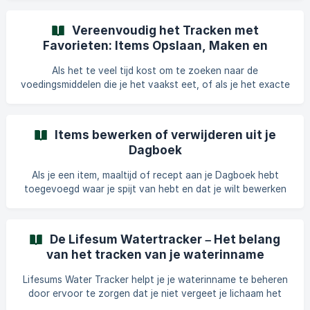
je de items zien die je op eerdere datums aan je Dagboek
hebt toegevoegd. Deze functie maakt het makkelijker voor
Vereenvoudig het Tracken met
je om het voedsel dat je regelmatig eet te tracken, omdat
Favorieten: Items Opslaan, Maken en
je het niet steeds opnieuw hoeft in te voeren, maar
Beheren - Android
gewoon kunt kiezen uit een lijst die het voedsel toont dat
Als het te veel tijd kost om te zoeken naar de
je regelmatig eet. Dit is hoe het werkt: Wa
voedingsmiddelen die je het vaakst eet, of als je het exacte
artikel niet kunt vinden dat je zoekt, maakt de sectie
Favorieten het voor je eenvoudiger! Favorieten is een
sectie in de app waar je: Je eigen voedingsmiddelen,
Items bewerken of verwijderen uit je
recepten, maaltijden of oefeningen kunt aanmaken en
Dagboek
bewerken. Je kunt ze ook vanuit deze sectie bijhouden. Je
kunt alles aanmaken wat je niet kunt vinden in de voedsel-
Als je een item, maaltijd of recept aan je Dagboek hebt
of oefeningen database. Je favoriete v
toegevoegd waar je spijt van hebt en dat je wilt bewerken
of verwijderen, kun je dat eenvoudig doen. Zo werkt het:
Verwijderen: Open de maaltijd die je wilt bewerken. Druk op
de X naast het voedselitem of recept dat je wilt
De Lifesum Watertracker – Het belang
verwijderen. || Op iOS kun je ook naar links vegen op het
van het tracken van je waterinname
item dat je wilt verwijderen om het te verwijderen.
Bewerken: Open de maaltijd die je wilt bewerken. Druk op
Lifesums Water Tracker helpt je je waterinname te beheren
het voedselitem dat je wilt
door ervoor te zorgen dat je niet vergeet je lichaam het
vocht te geven dat het nodig heeft en dat je genoeg