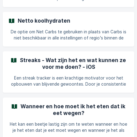
meerdere widgets in verschillende formaten toevoegen,
afhankelijk van je voorkeuren. Het belangrijkste verschil zit
in de hoeveelheid weergegeven informatie. De Lifesum-
Netto koolhydraten
widget toevoegen Open de schudmodus op je iOS-
startscherm. Tik op het "+"-icoontje in de linkerbovenhoek
De optie om Net Carbs te gebruiken in plaats van Carbs is
om de widgetgalerij te openen. Zoek naar de Lifesum-
niet beschikbaar in alle instellingen of regio's binnen de
widget en selecteer de gewenste
Lifesum-app. Hier lees je hoe de optie om Net Carbs te
tracken en te bekijken wordt ingeschakeld. Vereisten om
Net Carbs Tracking in te schakelen: Om de optie om Net
Streaks - Wat zijn het en wat kunnen ze
Carbs te tracken te zien, moet je: Een Keto Programma of
voor me doen? - iOS
Keto Maaltijdplan selecteren in Lifesum. De app-taal
instellen op Engels. Alleen onder deze voorwaarden wordt
Een streak tracker is een krachtige motivator voor het
de Net Carbs-optie beschikbaar.
opbouwen van blijvende gewoontes. Door je consistentie
visueel weer te geven, biedt het directe feedback,
bevordert het verantwoordelijkheid en stimuleert het
momentum. Elke dag dat je je streak volhoudt, wordt een
Wanneer en hoe moet ik het eten dat ik
kleine overwinning, wat je toewijding versterkt en het
eet wegen?
gemakkelijker maakt om nieuwe acties om te zetten in
levenslange routines. Het is een eenvoudige maar
Het kan een beetje lastig zijn om te weten wanneer en hoe
effectieve manier om gemotiveerd te blijven en
je het eten dat je eet moet wegen en wanneer je het als
vooruitgang te vieren terw
ingrediënten aan een maaltijd toevoegt. Dus, hoe moet je