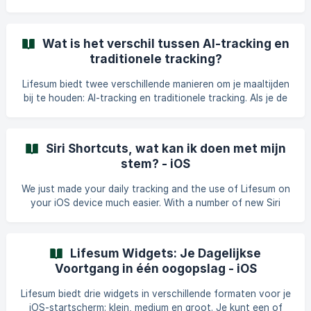
van het item dat je wil
of wanneer je kijkt wat je thuis hebt en op een gemakkelijke
manier de voedingswaarden van beide items vergelijken.
Waar vind ik de Barcode Vergelijkingsscanner? Je kunt deze
Wat is het verschil tussen AI-tracking en
functie op twee plaatsen in de app vinden: Wanneer je op
traditionele tracking?
het tabblad Dagboek bent, druk op de "+", druk dan op
"Producten vergelijken" bovenaan. Open de Barcode
Lifesum biedt twee verschillende manieren om je maaltijden
Scanner wanneer een maaltijdkaar
bij te houden: AI-tracking en traditionele tracking. Als je de
verschillen begrijpt, kun je de methode kiezen die het beste
bij je levensstijl en voorkeuren past. Bijhouden met AI
(Premium-functie) AI-tracking is een Lifesum Premium-
Siri Shortcuts, wat kan ik doen met mijn
functie die gebruikmaakt van AI om het bijhouden van
stem? - iOS
maaltijden te vereenvoudigen. Het biedt verschillende
intuïtieve manieren om maaltijden toe te voegen:
We just made your daily tracking and the use of Lifesum on
Spraakinvoer **Tekstbes
your iOS device much easier. With a number of new Siri
commands you can now access multiple parts of Lifesum
using only your voice! What are the new Siri features and
how can I set them up? Track "Same as yesterday". Log the
Lifesum Widgets: Je Dagelijkse
same meal from yesterdays dinner(or
Voortgang in één oogopslag - iOS
breakfast/lunch/snack) today as well, simply by saying:
"Log the same dinner as yesterday in Lifesum". Check your
Lifesum biedt drie widgets in verschillende formaten voor je
daily remaining calories. By sa
iOS-startscherm: klein, medium en groot. Je kunt een of