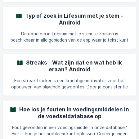
hierover nadenken? We raden je aan je eten te wegen in de
staat waarin je het hebt gekocht. Items zoals pasta, rijst,
Typ of zoek in Lifesum met je stem -
vlees, vis en andere kunnen worden getrackt op basis van
Android
de verpakkingsinformatie. Je moet echter alleen de delen
van het voedsel wegen die je daadwerkelijk consumeert,
De optie om in Lifesum met je stem te zoeken is
bijvoorbeeld een banaan zonder schil
beschikbaar in alle gebieden van de app waar je tekst kunt
invoeren. De functie is toegankelijk in de meeste
ondersteunde talen en kan worden geopend via het
ingebouwde toetsenbord op je Android-apparaat. De optie
Streaks - Wat zijn dat en wat heb ik
is gemarkeerd met het pictogram van een microfoon.
eraan? Android
Afhankelijk van het telefoonmodel kun je het
standaardtoetsenbord gebruiken. In het geval van sommige
Een streak tracker is een krachtige motivator voor het
telefoonmodellen die niet alle talen ondersteunen, moet je
opbouwen van blijvende gewoontes. Door je consistentie
het toetsenbord wisselen
visueel weer te geven, biedt het directe feedback,
bevordert het verantwoordelijkheid en stimuleert het
momentum. Elke dag dat je je streak volhoudt, wordt een
Hoe los je fouten in voedingsmiddelen in
kleine overwinning, wat je toewijding versterkt en het
de voedseldatabase op
gemakkelijker maakt om nieuwe acties om te zetten in
levenslange routines. Het is een eenvoudige maar
Fout gevonden in een voedingsmiddel in onze database?
effectieve manier om gemotiveerd te blijven en
Hier is hoe je het probleem kunt oplossen: Creëer je eigen
vooruitgang te vieren terw