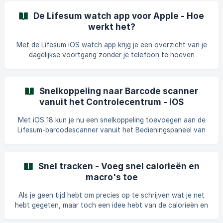
iOS-apparaat in te stellen, moet je eerst iOS 16 of hoger
De Lifesum watch app voor Apple - Hoe
geïnstalleerd hebben. Zodra dit is ingesteld, volg je deze
werkt het?
vier stappen: Houd het vergrendelscherm ingedrukt totdat
de knop 'Aanpassen' verschijnt en tik vervolgens op
Met de Lifesum iOS watch app krijg je een overzicht van je
'Aanpassen'. Tik op he
dagelijkse voortgang zonder je telefoon te hoeven
oppakken. De watch app biedt drie hoofdfuncties:
Dashboard Krijg een overzicht van je dagelijkse voortgang.
Water Tracking Track je waterinname direct in de app.
Snelkoppeling naar Barcode scanner
Instellingen Pas de instellingen van de watch aan. Hoe de
vanuit het Controlecentrum - iOS
hoofdfuncties werken: Dashboard Krijg een overzicht van
je getrackte calorieën en macro's met duidelijke visuals
Met iOS 18 kun je nu een snelkoppeling toevoegen aan de
Lifesum-barcodescanner vanuit het Bedieningspaneel van
je iPhone. Zo kun je snel en gemakkelijk je etenswaren
scannen en registreren! Hoe kan ik de snelkoppeling
toevoegen? Open het Bedieningspaneel op je iPhone. Houd
Snel tracken - Voeg snel calorieën en
het scherm ingedrukt of druk op de "+" in de
macro's toe
linkerbovenhoek. Druk op "Voeg een bedieningselement
toe". Scrol omlaag naar Lifesum. Selecteer de optie "Scan
Als je geen tijd hebt om precies op te schrijven wat je net
barcode". Hoe werkt het? Wanneer je
hebt gegeten, maar toch een idee hebt van de calorieën en
macro's van de maaltijd, kun je deze snel aan je Dagboek