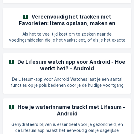
versie: Als je een premium gebruiker bent, heb je ook de
mogelijkheid om je eigen versie van dit voedingsmiddel te
maken onder Progress -> Favorieten. Meld het
Vereenvoudig het tracken met
voedingsmiddel aan: Als je een voedingsmiddel in de app
Favorieten: Items opslaan, maken en
vindt waarvan je denkt dat de voedingsinformatie onjuist
beheren - iOS
is, kun je het in de app melden via de knop "Melden" om het
Als het te veel tijd kost om te zoeken naar de
te laten beoordelen. **In
voedingsmiddelen die je het vaakst eet, of als je het exacte
artikel niet kunt vinden dat je zoekt, maakt de sectie
Favorieten het voor je eenvoudiger! Favorieten is een
sectie in de app waar je: Je eigen voedingsmiddelen,
De Lifesum watch app voor Android - Hoe
recepten, maaltijden of oefeningen kunt aanmaken en
werkt het? - Android
bewerken. Je kunt ze ook vanuit deze sectie bijhouden. Je
kunt alles aanmaken wat je niet kunt vinden in de voedsel-
De Lifesum-app voor Android Watches laat je een aantal
of oefeningen database. Je favori
functies op je pols bedienen door je de huidige voortgang
en enkele gerelateerde opties te tonen. Hoe log ik in? Je
kunt kiezen om in te loggen met e-mail en wachtwoord of
om in te loggen met Google. || Kies dezelfde inlogmethode
Hoe je waterinname trackt met Lifesum -
als degene die je hebt voor de app op je mobiele apparaat
Android
om toegang te krijgen tot hetzelfde account. Tot welke
functies kan ik toegang krijgen in de watch-app? Er zijn drie
Gehydrateerd blijven is essentieel voor je gezondheid, en
verschillende scher
de Lifesum app maakt het eenvoudig om je dagelijkse