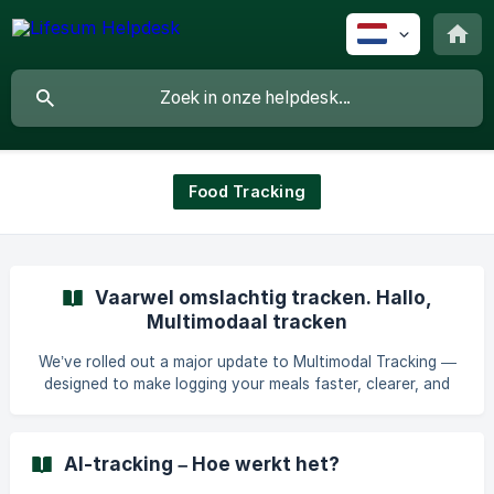
Food Tracking
Vaarwel omslachtig tracken. Hallo,
Multimodaal tracken
We’ve rolled out a major update to Multimodal Tracking —
designed to make logging your meals faster, clearer, and
more intuitive. The new layout brings all your everyday
tracking tools together in a simple, conversational
interface, helping you add food with fewer steps and less
AI-tracking – Hoe werkt het?
friction. To access these new features, make sure your app