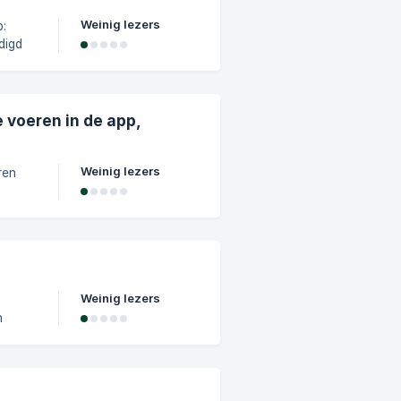
Weinig lezers
p:
digd
e voeren in de app,
Weinig lezers
ren
oor
ste
Weinig lezers
n
ruk