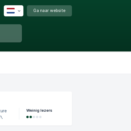
Ga naar website
Weinig lezers
n,
voegde