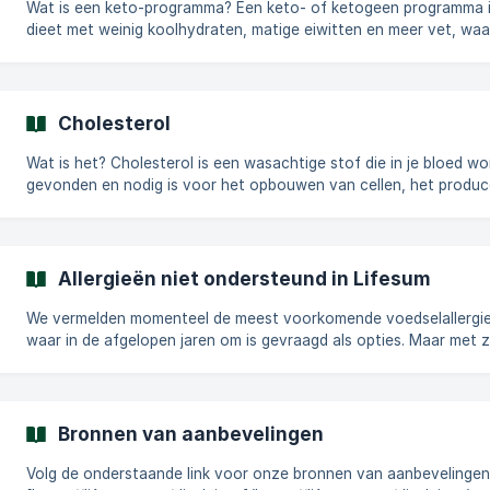
ook als een secundaire energi
Wat is een keto-programma? Een keto- of ketogeen programma is een
dieet met weinig koolhydraten, matige eiwitten en meer vet, wa
veel gebruikers hebben ervaren dat het effectiever vet verbrandt
Terwijl je veel minder koolhydraten eet tijdens een keto-dieet, b
je een matige eiwitinname en verhoog je je vetinname. Wanneer j
inname van koolhydraten vermindert (minder dan 50 gram
Cholesterol
koolhydraten/dag), bereikt je lichaam een metabolische toestand
genaamd ketose, waarbij vet, uit je v
Wat is het? Cholesterol is een wasachtige stof die in je bloed wordt
gevonden en nodig is voor het opbouwen van cellen, het produ
van hormonen en het maken van vitamine D. Hoewel je lever al h
cholesterol produceert dat je lichaam nodig heeft, kan extra
cholesterol afkomstig zijn van bepaalde voedingsmiddelen. Waarom is
het nodig? Cholesterol is essentieel voor het behoud van celstructuur
Allergieën niet ondersteund in Lifesum
en is betrokken bij het maken van hormonen, vitamine D en galz
die helpen bi
We vermelden momenteel de meest voorkomende voedselallergi
waar in de afgelopen jaren om is gevraagd als opties. Maar met 
verschillende allergenen die er zijn, zullen we ze helaas nooit all
kunnen dekken. Dus als je je allergie niet in de lijst kunt vinden, raden
we je aan het volgende te doen: Vervang fruit door ander fruit waar je
tolerant voor bent, of gebruik bijvoorbeeld appel in plaats van
Bronnen van aanbevelingen
citrusvruchten. Vervang vis door tofu, gevogelte of vlees of an
vleesve
Volg de onderstaande link voor onze bronnen van aanbevelingen