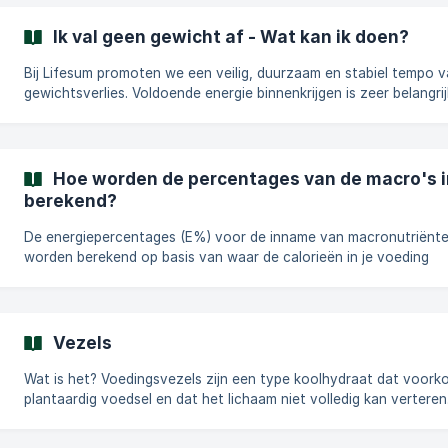
stellen die lager is dan onze aanbevelingen. De calorie-aanbevel
Lifesum is individueel en varieert afhankelijk van variabelen zoals
Ik val geen gewicht af - Wat kan ik doen?
geslacht, leeftijd, lengte, gewicht, activiteitsniveau en doel. Een te
lage energie-
Bij Lifesum promoten we een veilig, duurzaam en stabiel tempo 
gewichtsverlies. Voldoende energie binnenkrijgen is zeer belangrij
voor je gezondheid en algehele welzijn. Gewichtsverliesreizen zij
individueel, en de tijd die nodig is om het gewenste doel te berei
varieert. Stagnatie: Gewichtsverlies is gecompliceerd en individueel.
Hoe snel je gewicht verliest, hangt af van verschillende factoren
Hoe worden de percentages van de macro's 
zoals hoeveel koolhydraten of zout je eet, of je gestrest bent, h
berekend?
slaapt
De energiepercentages (E%) voor de inname van macronutriënt
worden berekend op basis van waar de calorieën in je voeding
vandaan komen. Het is belangrijk op te merken dat het caloriege
van eiwitten, koolhydraten en vetten niet hetzelfde is: Eiwit: 4
calorieën per gram Koolhydraten: 4 calorieën per gram Vet: 9 cal
per gram Voorbeeldcalculatie: Laten we 100 gram cottage cheese (4%
Vezels
vet) als voorbeeld nemen: Totale calorieën: 93 Eiwit: Hoev
Wat is het? Voedingsvezels zijn een type koolhydraat dat voorkomt in
plantaardig voedsel en dat het lichaam niet volledig kan verteren
passeert het spijsverteringsstelsel, helpt de stoelgang te reguler
biedt tal van gezondheidsvoordelen. Vezels worden onderverdeel