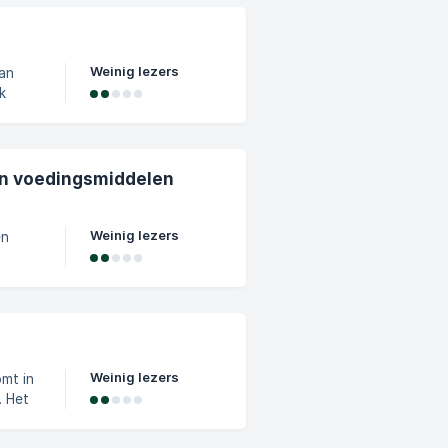
ing van
Weinig lezers
van
k
n zeer
ken,
,
in voedingsmiddelen
oe je
Weinig lezers
en
halte
orieën
Weinig lezers
. Het
en en
d in