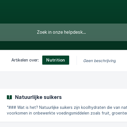
Nutrition
Artikelen over:
Geen beschrijving
Natuurlijke suikers
"### Wat is het? Natuurlijke suikers zijn koolhydraten die van nature
voorkomen in onbewerkte voedingsmiddelen zoals fruit, groente
zuivelproducten en sommige granen. In tegenstelling tot toege
suikers bevatten ze essentiële voedingsstoffen zoals vezels,