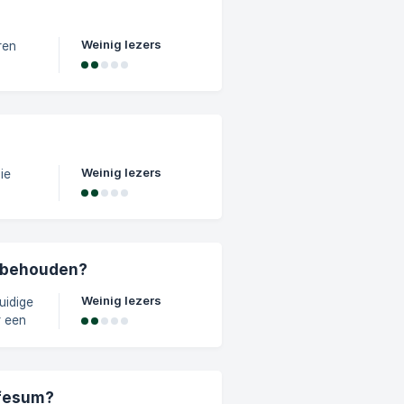
zaken
niet
Weinig lezers
ren
oor
e
nten
Weinig lezers
ede
e behouden?
ine
Weinig lezers
hebt
kte
ifesum?