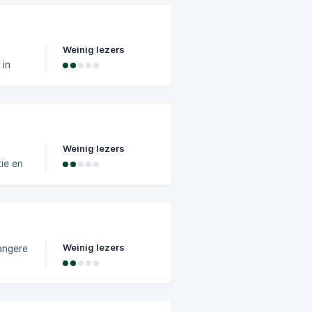
els:
Weinig lezers
 in
en van
drie
Weinig lezers
ie en
het
len
?
ftijd,
Weinig lezers
angere