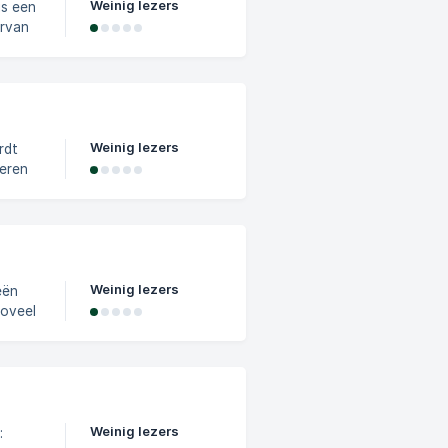
Weinig lezers
arvan
.
ehoud
e de
Weinig lezers
ceren
et
uren
Weinig lezers
eën
zoveel
emaal
dere
Weinig lezers
: