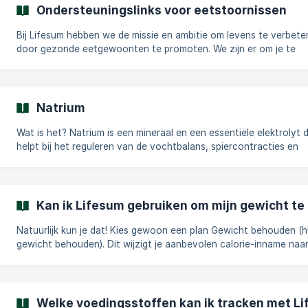
de zwangerschap is zeer individueel en varieert afhankelijk van 
Ondersteuningslinks voor eetstoornissen
als startgewicht, lichaamssamenstelling en levensstijl. Het wordt 
aanbevolen om te proberen a
Bij Lifesum hebben we de missie en ambitie om levens te verbete
door gezonde eetgewoonten te promoten. We zijn er om je te
ondersteunen op je reis naar een gezonder en gelukkiger leven d
waardevolle inzichten in voeding en educatie te bieden. Ons product is
zorgvuldig ontworpen om aan jouw unieke voedingsbehoeften t
voldoen, waardoor je duurzame en gezondheidsbewuste gewoo
Natrium
kunt ontwikkelen die naadloos aansluiten bij je levensstijl en
persoonlijke voorkeuren. Het is echter belangrij
Wat is het? Natrium is een mineraal en een essentiële elektrolyt die
helpt bij het reguleren van de vochtbalans, spiercontracties en
zenuwsignalen in het lichaam. Het komt vaak voor in tafelzout
(natriumchloride) en veel bewerkte voedingsmiddelen. Waarom is het
nodig, en hoeveel hebben we nodig? Natrium ondersteunt vitale
functies, waaronder het handhaven van de bloeddruk en een go
Kan ik Lifesum gebruiken om mijn gewicht t
spier- en zenuwfunctie. Het lichaam heeft echter slechts een kle
hoeveelheid nodig, en de FDA
Natuurlijk kun je dat! Kies gewoon een plan Gewicht behouden (huidige
gewicht behouden). Dit wijzigt je aanbevolen calorie-inname naar een
niveau dat is afgestemd zodat je niet aankomt of afvalt. || We raden je
aan om naar dit plan over te stappen zodra je je streefgewicht 
bereikt met een plan Gewichtsverlies of Aankomen om het berei
doel op de lange termijn te behouden.
Welke voedingsstoffen kan ik tracken met L