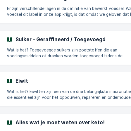
afhankelijk van welke dierlijke producten zijn inbegrepen: Lacto-ovo
vegetarisch: Be
Er zijn verschillende lagen in de definitie van bewerkt voedsel. 
voedsel dit label in onze app krijgt, is dat omdat we geloven dat 
een vorm van verwerking heeft ondergaan waarbij delen van het
voedsel zijn verwijderd en/of gecombineerd met andere ingredië
zoals zoetstoffen, smaakstoffen, kleurstoffen en conserveermid
Wat zijn de aanbevelingen? Er is een bovengrens/aanbeveling voor
Suiker - Geraffineerd / Toegevoegd
sterk bewerkte voedingsmiddelen, namelijk 10 E% van je dagelijk
calorie-innam
Wat is het? Toegevoegde suikers zijn zoetstoffen die aan
voedingsmiddelen of dranken worden toegevoegd tijdens de
verwerking, bereiding of aan tafel. Ze omvatten suikers zoals
tafelsuiker (sacharose), glucosestroop met fructose, honing en
ahornsiroop. In tegenstelling tot natuurlijke suikers die in fruit en
zuivelproducten worden aangetroffen, leveren toegevoegde sui
Eiwit
calorieën, maar weinig tot geen voedingswaarde. Wat is het verschil
tussen natuurlijke en toegevoegde suikers?
Wat is het? Eiwitten zijn een van de drie belangrijkste macronutriënten
die essentieel zijn voor het opbouwen, repareren en onderhoud
weefsels in het lichaam. Het bestaat uit aminozuren, die de
bouwstenen zijn van spieren, huid, hormonen, enzymen en ande
vitale onderdelen van het lichaam. Waarom is het nodig en hoeveel
hebben we nodig? Eiwitten ondersteunen groei, weefselherstel,
Alles wat je moet weten over keto!
immuunfunctie en de productie van enzymen en hormonen. Het d