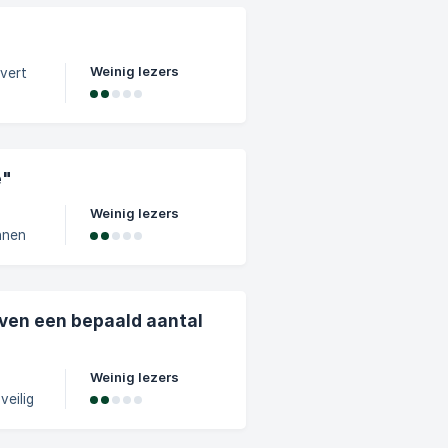
zijn.
zoals
Weinig lezers
. Vet
n K.
 en
e"
Weinig lezers
nnen
g.
ven een bepaald aantal
Weinig lezers
af om
n te