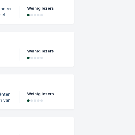
Weinig lezers
Wanneer
het
 hele
nten
delen.
se
Weinig lezers
kers
Weinig lezers
en van
re
ient