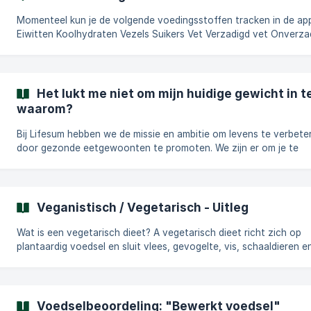
Momenteel kun je de volgende voedingsstoffen tracken in de ap
Eiwitten Koolhydraten Vezels Suikers Vet Verzadigd vet Onverza
vet Cholesterol Natrium Kalium || Merk op dat we alleen kunnen
tracken wat er per voedingsmiddel is ingevoerd.
Het lukt me niet om mijn huidige gewicht in t
waarom?
Bij Lifesum hebben we de missie en ambitie om levens te verbete
door gezonde eetgewoonten te promoten. We zijn er om je te
ondersteunen op je reis naar een gezonder en gelukkiger leven d
waardevolle inzichten in voeding en educatie te bieden. Ons product is
zorgvuldig ontworpen om tegemoet te komen aan jouw unieke
voedingsbehoeften, waardoor je duurzame en gezondheidsbewu
Veganistisch / Vegetarisch - Uitleg
gewoonten kunt ontwikkelen die naadloos aansluiten bij jouw
levensstijl en persoonlijke voorkeuren. De app gebr
Wat is een vegetarisch dieet? A vegetarisch dieet richt zich op
plantaardig voedsel en sluit vlees, gevogelte, vis, schaaldieren e
dierlijke bijproducten zoals gelatine of dierlijke vetten uit. De nad
ligt op het consumeren van fruit, groenten, volle granen,
peulvruchten, noten en zaden als primaire voedselbronnen. Welke
soorten vegetarische diëten zijn er? Vegetarische diëten variëren
Voedselbeoordeling: "Bewerkt voedsel"