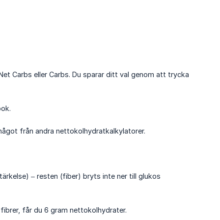
 Net Carbs eller Carbs. Du sparar ditt val genom att trycka
bok.
 något från andra nettokolhydratkalkylatorer.
lse) – resten (fiber) bryts inte ner till glukos
ibrer, får du 6 gram nettokolhydrater.