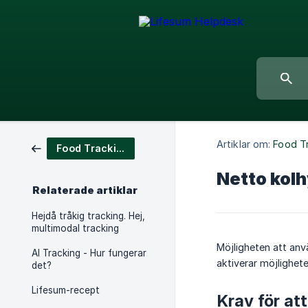
Artiklar om:
Food T
Food Tracking
Netto kolh
Relaterade artiklar
Hejdå tråkig tracking. Hej,
multimodal tracking
Möjligheten att anvä
AI Tracking - Hur fungerar
aktiverar möjlighet
det?
Lifesum-recept
Krav för at