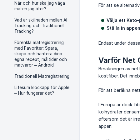
När och hur ska jag väga
För att se alternat
maten jag äter?
Vad är skillnaden mellan AI
Välja ett Keto
Tracking och Traditionell
Ställa in appen
Tracking?
Förenkla matregistrering
Endast under dessa f
med Favoriter: Spara,
skapa och hantera dina
Varför Net C
egna recept, måltider och
matvaror – Android
Beräkningen av net
kostfiber. Det inneb
Traditionell Matregistrering
Lifesum klockapp för Apple
För att beräkna net
– Hur fungerar det?
I Europa är dock fi
kolhydrater densamm
eftersom det är irre
appen: