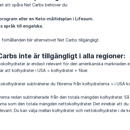
ivet att spåra Net Carbs behöver du:
-program eller en Keto-måltidsplan i Lifesum.
s språk till engelska.
örhållanden blir alternativet Net Carbs tillgängligt.
arbs inte är tillgängligt i alla regioner:
tokolhydrater är endast relevant för den amerikanska marknaden e
är att kolhydrater i USA = kolhydrater + fiber.
tokolhydrater subtraherar du fibrerna från kolhydraterna > i USA ko
brerna redan subtraherade från den totala mängden kolhydrater. Så
a som den totala mängden nettokolhydrater. Det innebär att du inte
levant. Du kan välja mellan kolhydrater och nettokolhydrater i de k