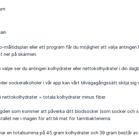
t
ium
ain
o-måltidsplan eller ett program får du möjlighet att välja antingen
t ner på skärmen.
väljer ser du antingen kolhydrater eller nettokolhydrater i din dag
der sockeralkoholer i vår app kan vårt tillvägagångssätt skilja sig
i nettokolhydrater = totala kolhydrater minus fiber.
den som kommer att påverka ditt blodsocker (som socker och stärke
stället ner i magen för att bli mat för tarmbakterierna.
 har en totalsumma på 45 gram kolhydrater och 39 gram består av f