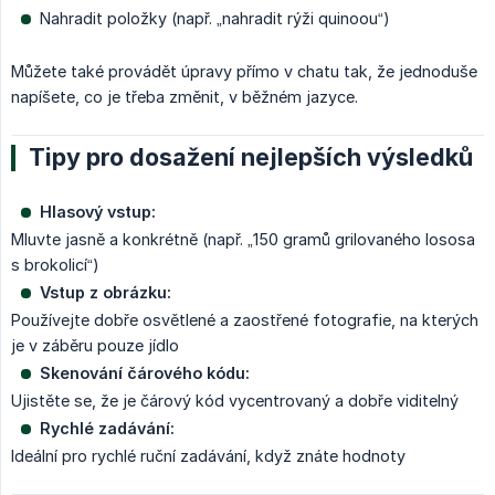
Nahradit položky (např. „nahradit rýži quinoou“)
Můžete také provádět úpravy přímo v chatu tak, že jednoduše
napíšete, co je třeba změnit, v běžném jazyce.
Tipy pro dosažení nejlepších výsledků
Hlasový vstup:
Mluvte jasně a konkrétně (např. „150 gramů grilovaného lososa
s brokolicí“)
Vstup z obrázku:
Používejte dobře osvětlené a zaostřené fotografie, na kterých
je v záběru pouze jídlo
Skenování čárového kódu:
Ujistěte se, že je čárový kód vycentrovaný a dobře viditelný
Rychlé zadávání:
Ideální pro rychlé ruční zadávání, když znáte hodnoty