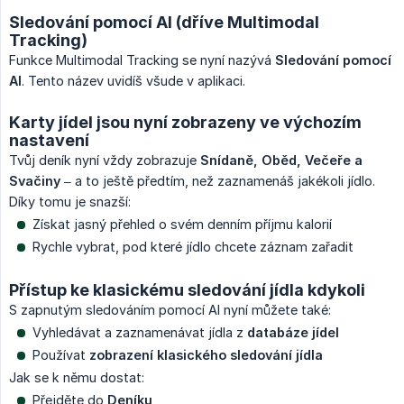
Sledování pomocí AI (dříve Multimodal
Tracking)
Funkce Multimodal Tracking se nyní nazývá
Sledování pomocí 
AI
. Tento název uvidíš všude v aplikaci.
Karty jídel jsou nyní zobrazeny ve výchozím
nastavení
Tvůj deník nyní vždy zobrazuje
Snídaně, Oběd, Večeře a 
Svačiny
– a to ještě předtím, než zaznamenáš jakékoli jídlo.
Díky tomu je snazší:
Získat jasný přehled o svém denním příjmu kalorií
Rychle vybrat, pod které jídlo chcete záznam zařadit
Přístup ke klasickému sledování jídla kdykoli
S zapnutým sledováním pomocí AI nyní můžete také:
Vyhledávat a zaznamenávat jídla z
databáze jídel
Používat
zobrazení klasického sledování jídla
Jak se k němu dostat:
Přejděte do
Deníku