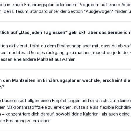
dich in einem Ernährungsplan oder einem Programm auf einem Andro
 den Lifesum Standard unter der Sektion "Ausgewogen" finden u
tlich auf „Das jeden Tag essen“ geklickt, aber das bereue ic
ion aktivierst, teilst du dem Ernährungsplaner mit, dass du ab sof
sen möchtest. Um dies rückgängig zu machen, musst du jede der
dessen eine andere Mahlzeit auswählen.
 den Mahlzeiten im Ernährungsplaner wechsle, erscheint die
m?
 basieren auf allgemeinen Empfehlungen und sind nicht auf deine s
n Makronährstoffziele zu erreichen, nutze sie als flexible Richtlin
n – konzentriere dich darauf, sowohl deine Kalorien- als auch deine
ne Ernährung zu erreichen.