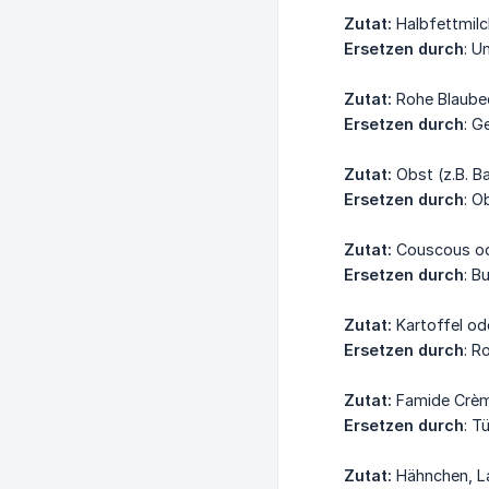
Zutat:
Halbfettmilc
Ersetzen durch
: U
Zutat:
Rohe Blaubee
Ersetzen durch
: G
Zutat:
Obst (z.B. Ba
Ersetzen durch
: O
Zutat:
Couscous od
Ersetzen durch
: B
Zutat:
Kartoffel od
Ersetzen durch
: R
Zutat:
Famide Crème
Ersetzen durch
: T
Zutat:
Hähnchen, La