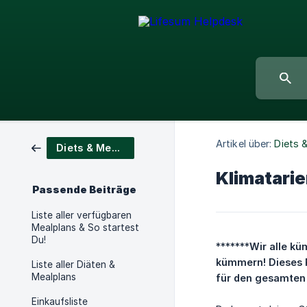
Artikel über:
Diets 
Diets & Meal Plans
Klimatarie
Passende Beiträge
Liste aller verfügbaren
Mealplans & So startest
Du!
*******
Wir alle kü
kümmern! Dieses P
Liste aller Diäten &
Mealplans
für den gesamten 
Einkaufsliste