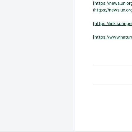
[
https://news.un.o
(
https://news.un.o
[
https://link.sprin
[
https://www.natur