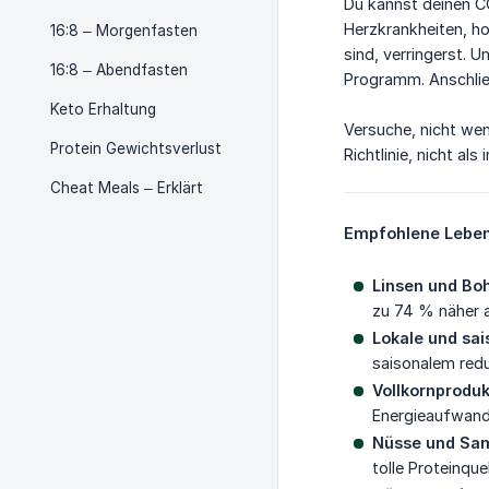
Du kannst deinen CO
Herzkrankheiten, h
16:8 – Morgenfasten
sind, verringerst.
16:8 – Abendfasten
Programm. Anschlie
Keto Erhaltung
Versuche, nicht weni
Protein Gewichtsverlust
Richtlinie, nicht al
Cheat Meals – Erklärt
Empfohlene Leben
Linsen und Bo
zu 74 % näher a
Lokale und sa
saisonalem red
Vollkornproduk
Energieaufwand
Nüsse und Sa
tolle Proteinqu