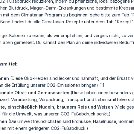
2-Fußabdruck reduzieren, indem du pflanzliche, lokal bezogene Pro
ohen Blutdruck, Magen-Darm-Erkrankungen und bestimmte Krebsart
 Um mit dem Climatarian Program zu beginnen, gehe bitte zum Tab 
ßend findest du alle Climatarian-Rezepte unter dem Tab "Rezept".
ger Kalorien zu essen, als wir empfehlen, und vergiss nicht, zu verf
s in Stein gemeißelt. Du kannst den Plan an deine individuellen Bed
smittel:
hnen
(Diese Öko-Helden sind lecker und nahrhaft, und der Ersatz v
n die Erfüllung unserer CO2-Emissionen bringen) [1]
isonale Obst- und Gemüsesorten
(Diese haben einen besonders 
uziert Verarbeitung, Verpackung, Transport und Lebensmittelvers
te, einschließlich Nudeln, braunem Reis und Weizen
(Viele ges
 für die Umwelt, was unseren CO2-Fußabdruck senkt.)
men
(Die umweltfreundlichsten sind Erdnüsse, Haselnüsse, Sonn
ellen mit einem geringeren CO2-Fußabdruck.)