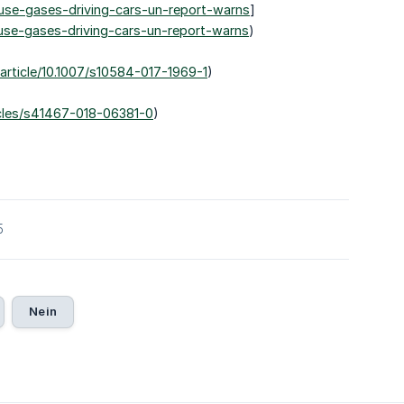
ouse-gases-driving-cars-un-report-warns
]
ouse-gases-driving-cars-un-report-warns
)
m/article/10.1007/s10584-017-1969-1
)
icles/s41467-018-06381-0
)
5
Nein