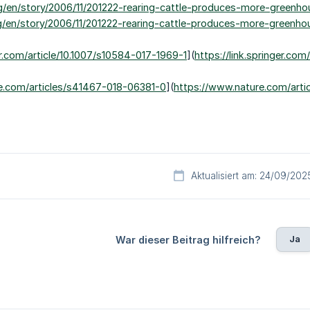
rg/en/story/2006/11/201222-rearing-cattle-produces-more-greenh
rg/en/story/2006/11/201222-rearing-cattle-produces-more-greenh
ger.com/article/10.1007/s10584-017-1969-1
](
https://link.springer.co
e.com/articles/s41467-018-06381-0
](
https://www.nature.com/art
Aktualisiert am: 24/09/202
Ja
War dieser Beitrag hilfreich?