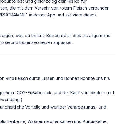
dukte isst und gleichzeitig dein Risiko für
en, die mit dem Verzehr von rotem Fleisch verbunden
"PROGRAMME" in deiner App und aktiviere dieses
olgen, was du trinkst. Betrachte all dies als allgemeine
ürfnisse und Essensvorlieben anpassen.
on Rindfleisch durch Linsen und Bohnen könnte uns bis
geringen CO2-Fußabdruck, und der Kauf von lokalem und
chwendung.)
undheitliche Vorteile und weniger Verarbeitungs- und
enblumenkerne, Wassermelonensamen und Kürbiskerne –