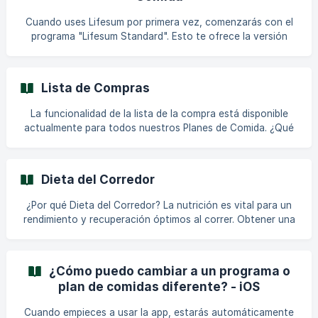
siguientes planes de alimentación: Paleo [Desintoxicación
de azúcar](https://lifesum.crisp.help/en/article/sugar-d
Cuando uses Lifesum por primera vez, comenzarás con el
programa "Lifesum Standard". Esto te ofrece la versión
más abierta y equilibrada de Lifesum. Sin embargo, la
membresía Premium ofrece muchos más programas y
opciones de planes de comidas para alcanzar tu objetivo.
Lista de Compras
¡Hay un programa y/o plan de comidas para cada necesidad!
¿Cómo selecciono un programa o un plan de comidas? Para
La funcionalidad de la lista de la compra está disponible
cambiar del programa Lifesum Standard a cualquier otro
actualmente para todos nuestros Planes de Comida. ¿Qué
programa o plan de comidas, procede de la sigu
ofrece la función 'lista de la compra'? Android: La lista de la
compra es una ayuda para ti en el supermercado, refleja las
comidas y los ing
Dieta del Corredor
¿Por qué Dieta del Corredor? La nutrición es vital para un
rendimiento y recuperación óptimos al correr. Obtener una
cantidad suficiente de proteínas, carbohidratos, grasas
saludables y energía es clave para optimizar tu rendimiento
en la pista de atletismo. Este programa ofrece orientación
¿Cómo puedo cambiar a un programa o
sobre qué comer antes y después de correr, así como
plan de comidas diferente? - iOS
comidas balanceadas que te ayudan a recuperarte de tu
rutina de ejercicios de manera óptima. Encuentra las
Cuando empieces a usar la app, estarás automáticamente