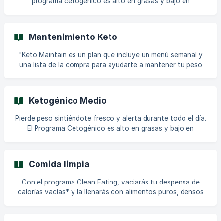
programa cetogénico es alto en grasas y bajo en
disponibles se encuentran en la pestaña Programas de
carbohidratos. Al eliminar los carbohidratos, tu cuerpo
utilizará sus reservas de grasa como energía; esto se
conoce como entrar en cetosis. Según tu objetivo, puedes
Mantenimiento Keto
elegir diferentes niveles del programa. Cuantos más
carbohidratos elimines, mejor será el efecto del programa
"Keto Maintain es un plan que incluye un menú semanal y
(es decir, más rápido perderás peso). Nuestra aplicación
una lista de la compra para ayudarte a mantener tu peso
ofrece tres niveles: fácil, medio y estricto. En el plan
actual. El plan tiene una duración de 21 días. Te inspirará
para un estilo de vida cetogénico con recetas, un
planificador de comidas y una lista de la compra. || Todos
Ketogénico Medio
los programas y menús requieren una suscripción Premium
activa. No encuentro el menú Keto Maintain. ¿Dónde puedo
Pierde peso sintiéndote fresco y alerta durante todo el día.
encontrarlo? Todos los menús y programas disponibles se
El Programa Cetogénico es alto en grasas y bajo en
encuentran en la pestaña "Programas"
carbohidratos. Cuando te deshaces de los carbohidratos,
tu cuerpo usará sus reservas de grasa para obtener
energía; esto se llama entrar en 'cetosis'. Dependiendo de
Comida limpia
tu objetivo, puedes elegir diferentes niveles de la dieta.
Cuantos más carbohidratos elimines, mejor será el efecto
Con el programa Clean Eating, vaciarás tu despensa de
del programa (es decir, más rápida será la pérdida de peso).
calorías vacías* y la llenarás con alimentos puros, densos
Hay tres niveles diferentes de dietas en
en nutrientes** y sin procesar que el cuerpo necesita para
estar feliz y saludable. La distribución del plan es un poco