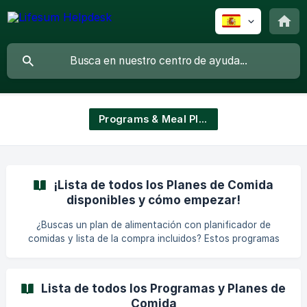
Programs & Meal Plans
¡Lista de todos los Planes de Comida
disponibles y cómo empezar!
¿Buscas un plan de alimentación con planificador de
comidas y lista de la compra incluidos? Estos programas
simplifican la compra de alimentos y la preparación de
comidas, facilitando el mantenimiento de hábitos
alimenticios saludables y el logro de tus objetivos de salud.
Lista de todos los Programas y Planes de
Actualmente, con Lifesum puedes elegir entre los
Comida