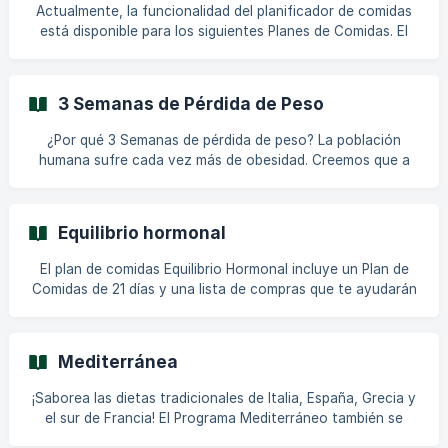
vegetales, de origen local y, al mismo tiempo, reducir tu
Actualmente, la funcionalidad del planificador de comidas
riesgo de enfermedades cardíacas, presión arteria
está disponible para los siguientes Planes de Comidas. El
uso de los Planes de Comidas ofrece recetas específicas
que están personalizadas para que el usuario alcance el
objetivo elegido con el Plan de Comidas
3 Semanas de Pérdida de Peso
¿Por qué 3 Semanas de pérdida de peso? La población
humana sufre cada vez más de obesidad. Creemos que a
través de una mejor nutrición y educación orientada a la
pérdida de peso se creará una mejor salud general en todo
el mundo. La investigación ha demostrado que una pérdida
Equilibrio hormonal
de peso notable al principio de una dieta aumenta la
motivación y la probabilidad de seguirla durante más
El plan de comidas Equilibrio Hormonal incluye un Plan de
tiempo. El 'Programa de Pérdida de Peso de 3 Semanas te
Comidas de 21 días y una lista de compras que te ayudarán
ayudará a comenzar tu viaje hacia tu objetivo de peso.
a alcanzar tu objetivo. En este plan, obtienes cuatro
comidas pre-planificadas al día: desayuno, almuerzo, cena
y un tentempié. Como guía, obtienes recetas que puedes
Mediterránea
seguir estrictamente o usar solo como inspiración. ¡Haz
todos los ajustes que quieras para adaptarlos a tus propias
¡Saborea las dietas tradicionales de Italia, España, Grecia y
necesidades dietéticas! || Todos los Programas y Planes de
el sur de Francia! El Programa Mediterráneo también se
Comidas requieren una Suscripción Premium
conoce como la "dieta para la salud del corazón", ya que