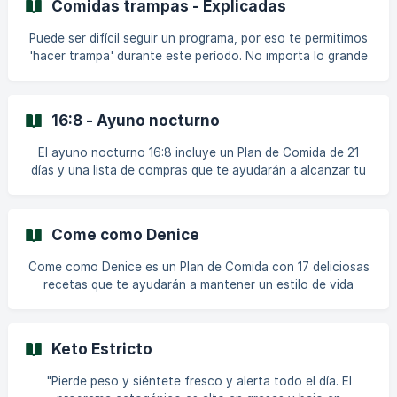
Comidas trampas - Explicadas
frutas, bayas, verduras de raíz, patatas y legumbres. Come
mucho aceite de colza y pescado graso. Mantén baja la
Puede ser difícil seguir un programa, por eso te permitimos
ingesta de sal, azúcar, alcohol, carne roja y lácteos grasos.
'hacer trampa' durante este período. No importa lo grande
No comas por debajo de tu objetivo calórico y no o
que fuera tu comida o lo que comieras. Simplemente usa el
botón correspondiente y veremos esto como un pequeño
bache en tu camino hacia un estilo de vida saludable.
16:8 - Ayuno nocturno
Recuerda, incluso si pierdes peso, eso no significa que
tengas que comer solo zanahorias y brócoli todos los días.
El ayuno nocturno 16:8 incluye un Plan de Comida de 21
Los siguientes Planes de Comida ofrecen actualmente
días y una lista de compras que te ayudarán a alcanzar tu
comidas de trampa: Vegano por una semana = 1 c
objetivo. En este plan, comerás durante un período de 8
horas y luego ayunarás durante 16. Como guía, obtienes
recetas que puedes seguir estrictamente o usar solo como
Come como Denice
inspiración. ¡Haz todos los ajustes que quieras para
adaptarlos a tus propias necesidades dietéticas! || Todos
Come como Denice es un Plan de Comida con 17 deliciosas
los Programas y Planes de Comida requieren una
recetas que te ayudarán a mantener un estilo de vida
Suscripción Premium activa. **¿Cómo funciona el ayuno n
saludable y a seguir un programa equilibrado. Funciona
como una guía y una lista de compras digital para toda la
semana (7 días). || Todos los Programas y Planes de Comida
Keto Estricto
requieren una Suscripción Premium activa. No encuentro el
plan de comida Come como Denice. ¿Dónde puedo
"Pierde peso y siéntete fresco y alerta todo el día. El
encontrarlo? Todos los Planes de Comida y Programas