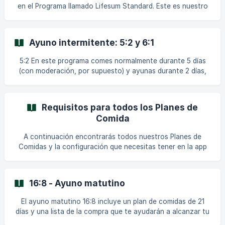
colecciones de recetas en la sección "Lo má
en el Programa llamado Lifesum Standard. Este es nuestro
Programa más general y es adecuado para la mayoría de
los usuarios, a menos que tengas requisitos específicos.
Debajo de la pestaña Programas en la app, podrás ver
Ayuno intermitente: 5:2 y 6:1
todos los demás Programas y Planes de Comida
disponibles. Qué Programas y Planes de Comida se
5:2 En este programa comes normalmente durante 5 días
muestran depende un poco de tus otras configuraciones
(con moderación, por supuesto) y ayunas durante 2 días,
en la app, como tu objetivo o tus preferencias alimenticias,
¿suena fácil, verdad? Con los planes de ayuno, muchas
puedes lee
personas experimentan beneficios para la salud al mismo
tiempo que pierden peso. En los días de ayuno, comes
Requisitos para todos los Planes de
alimentos bajos en calorías como verduras verdes,
Comida
pescado blanco y lácteos bajos en grasa. Encontrarás
muchas recetas que se adaptan a tu ingesta calórica
A continuación encontrarás todos nuestros Planes de
recomendada mientras ayunas en la pestaña Recetas de la
Comidas y la configuración que necesitas tener en la app
app. E
para poder seleccionarlos. Estos son los programas en la
app donde obtendrás comidas recomendadas para cada día
y podrás usar nuestra función de lista de la compra.
16:8 - Ayuno matutino
Pérdida de peso de 3 semanas Objetivos soportados:
Perder peso Duración: 21 días Rango de objetivo calórico
El ayuno matutino 16:8 incluye un plan de comidas de 21
soportado: 1200-2100 kcal Preferencias alimentarias
días y una lista de la compra que te ayudarán a alcanzar tu
permitidas: Ninguna **Alergias
objetivo. En este plan, comerás durante un periodo de 8