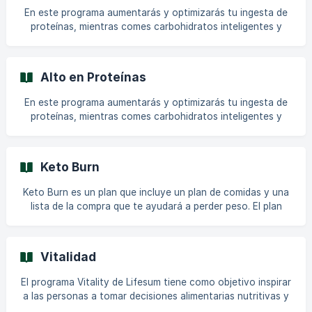
Cuantos más carbohidratos elimines, mejor será el efecto
En este programa aumentarás y optimizarás tu ingesta de
del Programa (es decir, más rápida será la pérdida de peso).
proteínas, mientras comes carbohidratos inteligentes y
Hay tres niveles diferentes de dietas en nuest
grasas saludables. No importa cuál sea tu objetivo, la
proteína es esencial para un cuerpo sano. La proteína es el
bloque de construcción de tu cuerpo y obtener suficiente
Alto en Proteínas
es clave para desarrollar fuerza y mantener la masa
muscular. El plan "High Protein" tiene como objetivo
En este programa aumentarás y optimizarás tu ingesta de
mantenerte lleno por más tiempo y disfruta de un mayor
proteínas, mientras comes carbohidratos inteligentes y
efecto térmico* – ¡una victoria para tu camino de pé
grasas saludables. No importa cuál sea tu objetivo, la
proteína es esencial para un cuerpo sano. La proteína es el
bloque de construcción de tu cuerpo y obtener suficiente
Keto Burn
es clave para desarrollar fuerza y mantener la masa
muscular. ¡El plan Alimentos para la Fuerza tiene como
Keto Burn es un plan que incluye un plan de comidas y una
objetivo mantenerte lleno por más tiempo y disfrutar de un
lista de la compra que te ayudará a perder peso. El plan
mayor efecto térmico* - ¡ganar-ganar para tu v
durará 21 días. El plan proporcionará inspiración para un
estilo de vida keto con recetas, un planificador de comidas
y una lista de la compra. || Todos los Programas y Planes
Vitalidad
de Comidas requieren una Suscripción Premium activa. No
encuentro el plan de comidas Keto Burn. ¿Dónde puedo
El programa Vitality de Lifesum tiene como objetivo inspirar
encontrarlo? Todos los Planes de Comidas y Programas
a las personas a tomar decisiones alimentarias nutritivas y
disponibles se encuentran en la pes
sostenibles que apoyen una vida larga y saludable. Los