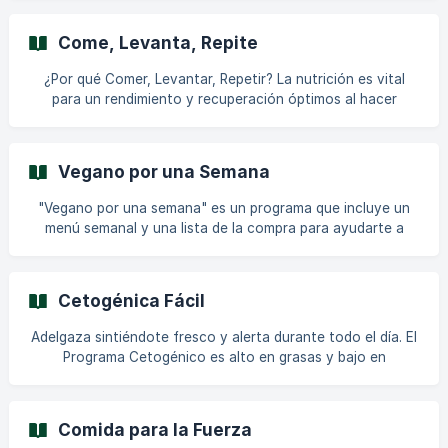
se ha descubierto que impacta positivamente el sistema
cardiovascular.* Contiene aproximadamente la misma
Come, Levanta, Repite
cantidad de proteínas, menos carbohidratos y más grasas
de alta calidad que la dieta estándar. Piensa en aceite de
¿Por qué Comer, Levantar, Repetir? La nutrición es vital
oliva, pescado, verduras, legumbres, frutas y cereales
para un rendimiento y recuperación óptimos al hacer
integrales; cuanto más frescos, mejor. Limita la
ejercicio. Obtener una cantidad suficiente de proteínas,
carbohidratos, grasas saludables y energía es clave para
desarrollar músculos. Este programa proporciona
Vegano por una Semana
orientación sobre qué comer antes y después del ejercicio,
así como comidas equilibradas que te ayudan a recuperarte
"Vegano por una semana" es un programa que incluye un
de tu rutina de ejercicios de manera óptima. Encuentra las
menú semanal y una lista de la compra para ayudarte a
colecciones de recetas en la sección "Lo más des
planificar tus comidas durante la semana. El plan tiene una
duración de 7 días. Este plan te inspirará a adoptar un
estilo de vida vegano proporcionándote recetas, un
Cetogénica Fácil
planificador de comidas y una lista de la compra. || Todos
los programas y menús requieren una suscripción Premium
Adelgaza sintiéndote fresco y alerta durante todo el día. El
activa. No encuentro el menú semanal 'Vegano por una
Programa Cetogénico es alto en grasas y bajo en
semana'. ¿Dónde puedo encontrarlo? Todos
carbohidratos. Cuando te deshaces de los carbohidratos,
tu cuerpo usará sus reservas de grasa para obtener
energía; esto se llama entrar en 'cetosis'. Dependiendo de
Comida para la Fuerza
tu objetivo, puedes elegir diferentes niveles de dieta.