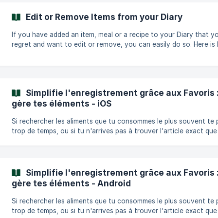
**How the main features work: ** ****Dashboard**** Get an
Edit or Remove Items from your Diary
overview over your tracked calories and ma
If you have added an item, meal or a recipe to your Diary that y
regret and want to edit or remove, you can easily do so. Here is 
works: __**Remove__________: Open the meal you want to edit. Press
the X next to the food item or recipe you want to remove. || On iOS
you can also swipe to the left on the item you want to remove i
order to remove it. __**Edit__________: Open the meal you want to edit.
Simplifie l'enregistrement grâce aux Favoris :
Press the food item you want to edit. Change the
gère tes éléments - iOS
Si rechercher les aliments que tu consommes le plus souvent te 
trop de temps, ou si tu n'arrives pas à trouver l'article exact que
cherches, la section Favoris va te simplifier la vie ! Favoris est une
section de l'application où tu peux soit : Créer et modifier tes propres
aliments, recettes, repas ou exercices. Tu peux également les
enregistrer depuis cette section. Tu peux créer tout ce que tu n
Simplifie l'enregistrement grâce aux Favoris :
trouves pas dans la base de données d'aliments ou d'exercices.
gère tes éléments - Android
Si rechercher les aliments que tu consommes le plus souvent te 
trop de temps, ou si tu n'arrives pas à trouver l'article exact que