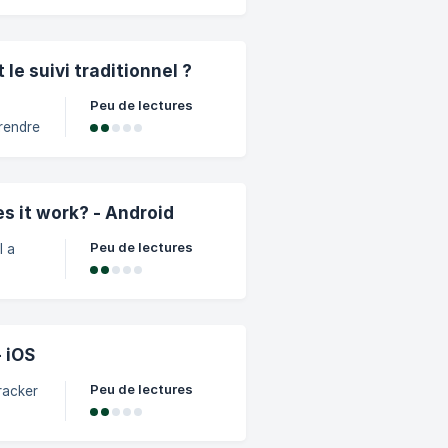
 then
 le suivi traditionnel ?
 Diary
Peu de lectures
prendre
 le
s it work? - Android
Peu de lectures
l a
ogle.
pp on
 iOS
Peu de lectures
racker