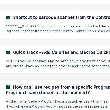
cherches, la section Favoris va te simplifier la vie ! Favoris est une
section de l'application où tu peux soit : Créer et modifier tes propres
aliments, recettes, repas ou exercices. Tu peux également les su
depuis cette section. Tu peux créer tout ce que tu ne trouves p
Shortcut to Barcode scanner from the Control
dans la base de données d'aliments ou d'exercices. **Retro
*******___With iOS 18 you can now add a shortcut to the Lifesu
Barcode Scanner from the iPhone Control Center. This allows yo
quickly scan and register your food items on the go!**_* How can I
add the shortcut? Open up the Control Center on your iPhone. Either
long press on the screen or press the "+" in the top left corner. 
"Add a Control". Scroll down to Lifesum. Select the "Scan barco
Quick Track - Add Calories and Macros Quick
option. How does it work? When you press the s
*****If you do not have time to write down exactly what you j
ate, but still have an idea of the calories and macros of the mea
can quickly add it to your Diary using the Quick Track feature. Th
how it works:***** Go to one of the meal cards under the journal.
Press the three little dots in the top right corner. Press *****Qu
Track*****. Add the number of calories consumed. Add macros if
How can I use recipes from a specific Progra
have them. (Optional) Add a title for the food/meal. __(O
Program I have chosen at the moment?
At the moment every Program has allocated recipes - that mean
if you change a Program you will not see the same recipes as in