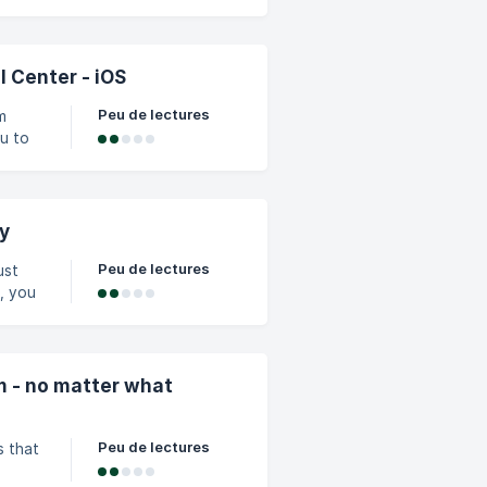
ivre
as
 Center - iOS
Peu de lectures
m
u to
Press
de"
ly
Peu de lectures
ust
l, you
is is
ick
 you
m - no matter what
Peu de lectures
s that