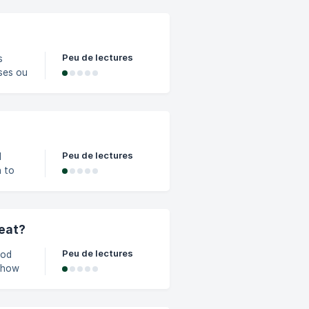
o
Peu de lectures
s
rses ou
 les
ité à
Peu de lectures
l
n to
 eat?
Peu de lectures
ood
, how
pasta,