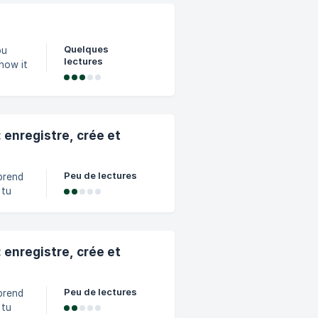
Quelques
ou
lectures
how it
n
 enregistre, crée et
Peu de lectures
prend
 tu
e
 enregistre, crée et
Peu de lectures
prend
 tu