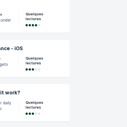
Quelques
he
lectures
ance - iOS
 then
Quelques
e
lectures
dgets
between
idget
it work?
Quelques
 daily
lectures