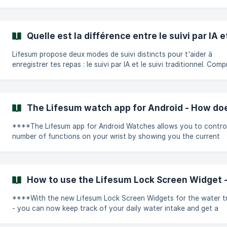
previous Programs. A workaround to get around this is to save any
recipe of your choice to Favorites when you are on a Program -
you will still have access to the content through Favorites when
changing to another Program. When it comes to Meal Plan recipes you
Quelle est la différence entre le suivi par IA et
would first need to track the recipe and open it again from your
view in order to save it to
Lifesum propose deux modes de suivi distincts pour t'aider à
enregistrer tes repas : le suivi par IA et le suivi traditionnel. Com
leurs différences peut t'aider à choisir la méthode qui correspond
mieux à ton mode de vie et à tes préférences. Suivi par IA
(fonctionnalité Premium) Le suivi par IA est une fonctionnalité Lifesum
Premium qui utilise l'intelligence artificielle pour simplifier
The Lifesum watch app for Android - How doe
l'enregistrement des repas. Elle offre plusieurs façons intuitives
d'ajouter
****The Lifesum app for Android Watches allows you to contro
number of functions on your wrist by showing you the current
progress and some options related to them.**** How do I log in? You
can choose to login with email and password or to login with Go
|| Choose the same login method as the one you have for the a
your mobile device in order to access the same account. **What
How to use the Lifesum Lock Screen Widget -
features can I access in the watch app? ** There are three different
screens you c
****With the new Lifesum Lock Screen Widgets for the water t
- you can now keep track of your daily water intake and get a
reminder to drink and track at a glance!**** ****How do I set it up?