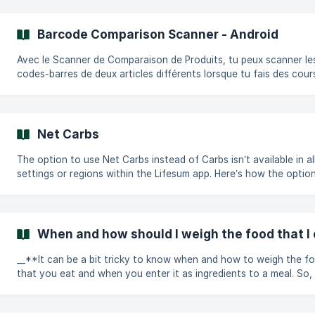
**** In order to set up the water tracker on your iOS device you must
first have iOS 16 or later installed. Once that is set up follow these
four steps: Touch and hold the ****Lock Screen**** until the
Barcode Comparison Scanner - Android
Customize button appears, then tap Customize. Tap the box ab
Avec le Scanner de Comparaison de Produits, tu peux scanner le
codes-barres de deux articles différents lorsque tu fais des cou
que tu regardes ce que tu as à la maison, et comparer facilement
valeurs nutritionnelles des deux articles. Où puis-je trouver le Scanner
de Comparaison de Produits ? Tu peux trouver cette fonctionnal
deux endroits dans l'application : Lorsque tu es dans l'onglet Journal,
Net Carbs
appuie sur "+", puis appuie sur "Comparer les produits" en haut. 2
The option to use Net Carbs instead of Carbs isn’t available in al
settings or regions within the Lifesum app. Here’s how the optio
track and view Net Carbs is enabled. Requirements to Enable Net
Carbs Tracking: To see the option to track Net Carbs, you need to:
*****Select a Keto Program or Keto Meal Plan in Lifesum.*****
*****Set the app language to English.***** Only under these
When and how should I weigh the food that I
conditions will the Net Carbs option become available. Why Net Carbs
Isn’t Available in A
__**It can be a bit tricky to know when and how to weigh the f
that you eat and when you enter it as ingredients to a meal. So
should you think around this?__________ We recommend that you weigh
your food in the state in which you purchased it. Items such as 