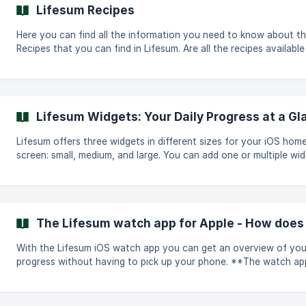
version 20.5.1 sur Android, tu devrais avoir accès à ces nouvelles
Lifesum Recipes
fonctionnalités. Tu peux en savoir plus sur le fonctionnement de
l'ancienne version [ici]
Here you can find all the information you need to know about t
Recipes that you can find in Lifesum. Are all the recipes available under
all Programs and Meal Plans? At the moment every Program and Meal
Plan has allocated recipes - that means that if you change the
Program you are on you will not see the same recipes as in the
previous Program. A workaround to get around this is to save any
Lifesum Widgets: Your Daily Progress at a Gl
recipe of your choice to Favorites when you are on a Program -
you will still have
Lifesum offers three widgets in different sizes for your iOS hom
screen: small, medium, and large. You can add one or multiple wi
in different sizes to suit your preferences. The key difference 
them lies in the amount of information displayed. Adding the Lifesum
Widget Enter __**jiggle mode__________ on your iOS home screen. Tap
the __**"+" icon__________ in the top-left corner to access the w
The Lifesum watch app for Apple - How does 
gallery. Search for the Lifesum widget and se
With the Lifesum iOS watch app you can get an overview of your
progress without having to pick up your phone. **The watch app
offers three main features: ** ****Dashboard**** Get an overview of
your daily progress. ****Water Tracking**** Track your water intake
directly in the app. ****Settings**** Adjust the watch settings.