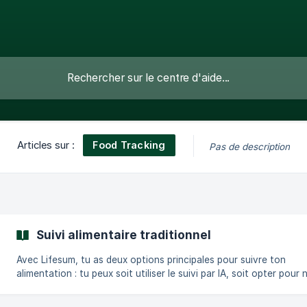
Food Tracking
Articles sur :
Pas de description
Suivi alimentaire traditionnel
Avec Lifesum, tu as deux options principales pour suivre ton
alimentation : tu peux soit utiliser le suivi par IA, soit opter pour 
suivi alimentaire traditionnel. Cet article traite du suivi avec la v
traditionnelle. Si tu souhaites en savoir plus sur l'utilisation des