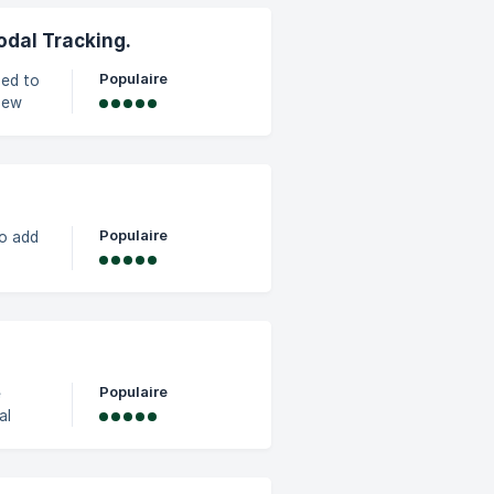
. Note
odal Tracking.
Populaire
ned to
 new
e,
s and
Populaire
to add
n the
 of
t
Populaire
e
al
est
 de la