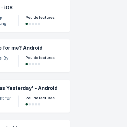
- iOS
el
Peu de lectures
pp
sing
n and
o for me? Android
tle to
Peu de lectures
s. By
ach
ng
ifelong
as Yesterday' - Android
Peu de lectures
ht for
ou
t make
ot