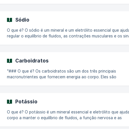
Sódio
O que é? O sódio é um mineral e um eletrólito essencial que ajuda a
regular o equilíbrio de fluidos, as contrações musculares e os sin
nervosos no corpo. É comumente encontrado no sal de mesa (c
de sódio) e em muitos alimentos processados. Por que é necessário e
quanto precisamos? O sódio apoia funções vitais, incluindo a
manutenção da pressão arterial e o bom funcionamento muscula
Carboidratos
nervoso. No entanto, o corpo precisa apenas de uma pequena
quantidade, e a FDA recomenda
"### O que é? Os carboidratos são um dos três principais
macronutrientes que fornecem energia ao corpo. Eles são
encontrados em muitos alimentos e são decompostos em glicos
(açúcar) durante a digestão para abastecer as células, tecidos e
órgãos do corpo. Os carboidratos vêm em três tipos principais:
Carboidratos simples: Encontrados em açúcares como glicose e
Potássio
frutose, fornecendo energia rápida. Carboidratos complexos:
Encontrados em alimentos ricos em amido e grãos integrais, ofe
O que é? O potássio é um mineral essencial e eletrólito que ajuda seu
corpo a manter o equilíbrio de fluidos, a função nervosa e as
contrações musculares, incluindo as do coração. Por que é necessário