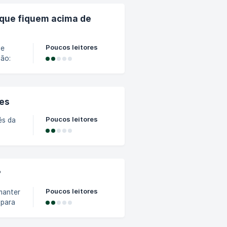
que fiquem acima de
Poucos leitores
ue
ção:
s aos
ia,
l e
res
vel de
Poucos leitores
és da
ábitos
?
nte
Poucos leitores
ngido