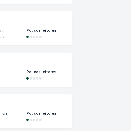
Poucos leitores
ais
loreto
r e
Poucos leitores
e
r
Poucos leitores