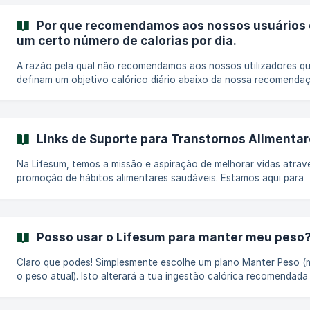
vitaminas e minerais, que os tornam uma fonte de energia mais
saudável. Qual é a diferença entre açúcares naturais e adicionados?
Por que recomendamos aos nossos usuários 
Açúcares Naturais: Ocorrem naturalmente em alimentos como a
um certo número de calorias por dia.
frutose nas frutas e a lactose nos laticí
A razão pela qual não recomendamos aos nossos utilizadores q
definam um objetivo calórico diário abaixo da nossa recomenda
Para prevenir um uso inseguro da nossa app, não recomendamo
nossos utilizadores que introduzam uma ingestão diária de energ
também chamada de objetivo calórico, abaixo das nossas
recomendações. A recomendação calórica do Lifesum é individua
Links de Suporte para Transtornos Alimenta
varia dependendo de variáveis como sexo, idade, altura, peso, ní
atividade e objetivo. Ter uma ingestão de
Na Lifesum, temos a missão e aspiração de melhorar vidas atrav
promoção de hábitos alimentares saudáveis. Estamos aqui para
auxiliá-lo em sua jornada para uma vida mais saudável e feliz,
oferecendo insights valiosos sobre nutrição e educação. Nosso
produto é cuidadosamente projetado para atender às suas
necessidades nutricionais exclusivas, capacitando-o a cultivar h
Posso usar o Lifesum para manter meu peso
sustentáveis e conscientes da saúde que se alinham perfeitame
com seu estilo de vida e preferências pessoais. No e
Claro que podes! Simplesmente escolhe um plano Manter Peso (manter
o peso atual). Isto alterará a tua ingestão calórica recomendada para
um nível que é adaptado para que não ganhes nem percas peso. ||
Recomendamos a mudança para este plano assim que tiveres ati