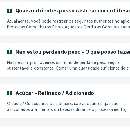
o teu peso ideal num plano de Perder Peso ou Ganhar Peso, para
manter o objetivo alcançado a longo prazo.
Quais nutrientes posso rastrear com o Lifes
Atualmente, você pode rastrear os seguintes nutrientes no aplic
Proteínas Carboidratos Fibras Açúcares Gorduras Gorduras satu
Gorduras insaturadas Colesterol Sódio Potássio || Observe que só
podemos rastrear o que é inserido para cada item alimentar.
Não estou perdendo peso - O que posso faze
Na Lifesum, promovemos um ritmo de perda de peso seguro,
sustentável e constante. Comer uma quantidade suficiente de e
é muito importante para a sua saúde e bem-estar geral. Jornada
perda de peso são altamente individuais e o tempo necessário p
atingir o objetivo desejado varia. Estagnação: A perda de peso é
complicada e individual. A rapidez com que você perde peso de
Açúcar - Refinado / Adicionado
de vários fatores, como a quantidade de carboidratos ou sal qu
come, se você está estressado, c
O que é? Os açúcares adicionados são adoçantes que são
adicionados a alimentos ou bebidas durante o processamento,
preparação ou à mesa. Eles incluem açúcares como o açúcar de
(sacarose), xarope de milho rico em frutose, mel e xarope de áce
contrário dos açúcares naturais encontrados em frutas e laticíni