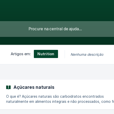
Nutrition
Artigos em:
Nenhuma descrição
Açúcares naturais
O que é? Açúcares naturais são carboidratos encontrados
naturalmente em alimentos integrais e não processados, como f
vegetais, laticínios e alguns grãos. Ao contrário dos açúcares
adicionados, eles contêm nutrientes essenciais, como fibras,