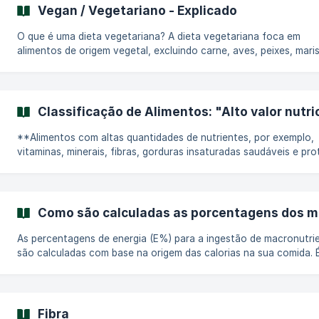
açúcares adicionados fornecem calorias, mas pouco ou nenhum 
Vegan / Vegetariano - Explicado
nutricional. Qual é a diferença entre açúcares naturais e açúcares
adicionados? **Açúcares Natu
O que é uma dieta vegetariana? A dieta vegetariana foca em
alimentos de origem vegetal, excluindo carne, aves, peixes, mari
subprodutos animais como gelatina ou gorduras animais. A ênfa
está no consumo de frutas, vegetais, grãos integrais, leguminos
nozes e sementes como fontes alimentares primárias. Que tipos de
dietas vegetarianas existem? As dietas vegetarianas variam
Classificação de Alimentos: "Alto valor nutri
dependendo de quais produtos de origem animal são incluídos: Lacto-
ovo vegetariana: Inclui l
**Alimentos com altas quantidades de nutrientes, por exemplo,
vitaminas, minerais, fibras, gorduras insaturadas saudáveis e pro
podem receber o rótulo "Alto Valor Nutricional" na classificação
alimentos. Por que um alto valor nutricional é benéfico para nós?
Muitos nutrientes são essenciais, o que significa que precisamos
obtê-los dos alimentos e bebidas que consumimos. Esses nutrie
Como são calculadas as porcentagens dos m
são necessários para muitas funções em nossos corpos. Incluind
sistema imunológic
As percentagens de energia (E%) para a ingestão de macronutri
são calculadas com base na origem das calorias na sua comida. 
importante notar que o conteúdo calórico de proteínas, carboid
e gorduras não é o mesmo: Proteína: 4 calorias por grama
Carboidratos: 4 calorias por grama Gordura: 9 calorias por gram
Cálculo de Exemplo: Vamos usar 100 gramas de queijo cottage (4% de
Fibra