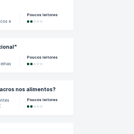
valor
Poucos leitores
scos e
se
as,
cional"
Poucos leitores
teínas
 de
ntes
acros nos alimentos?
o,
Poucos leitores
entes
É
ratos
a