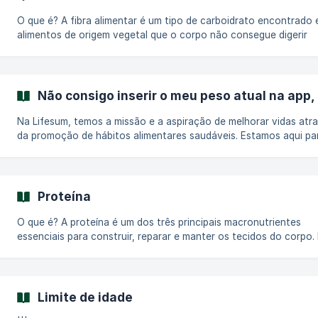
gordura) como exemplo: Calorias Totais: 93 Proteína: Quantid
O que é? A fibra alimentar é um tipo de carboidrato encontrado em
alimentos de origem vegetal que o corpo não consegue digerir
completamente. Ela passa pelo sistema digestivo, ajudando a reg
os movimentos intestinais e proporcionando inúmeros benefício
saúde. A fibra é categorizada em dois tipos: Fibra solúvel: Dissolve-se
em água e ajuda a reduzir os níveis de colesterol e açúcar no sa
Não consigo inserir o meu peso atual na app
Fibra insolúvel: Adiciona volume às fezes e auxilia na regularidad
moviment
Na Lifesum, temos a missão e a aspiração de melhorar vidas atr
da promoção de hábitos alimentares saudáveis. Estamos aqui pa
ajudar na tua jornada em direção a uma vida mais saudável e feli
oferecendo insights valiosos sobre nutrição e educação. Nosso
produto é cuidadosamente projetado para atender às suas
necessidades nutricionais únicas, capacitando você a cultivar h
Proteína
sustentáveis e conscientes da saúde que se alinham perfeitame
com seu estilo de vida e preferências pess
O que é? A proteína é um dos três principais macronutrientes
essenciais para construir, reparar e manter os tecidos do corpo.
composta por aminoácidos, que são os blocos de construção d
músculos, pele, hormônios, enzimas e outros componentes vitai
corpo. Por que é necessária e quanta precisamos? A proteína apoia o
crescimento, reparo de tecidos, função imunológica e a produç
Limite de idade
enzimas e hormônios. Também serve como uma fonte secundári