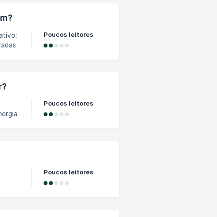
um?
Poucos leitores
ativo:
radas
r?
Poucos leitores
nergia
s de
ara
pende
e você
Poucos leitores
 mesa
r. Ao
os, os