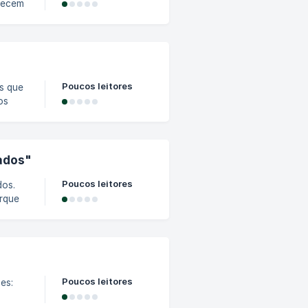
si,
orpo,
 Não é
Poucos leitores
s que
os
s de
, por
ados"
fu,
Poucos leitores
dos.
orque
nde
com
e
que é
Poucos leitores
es: