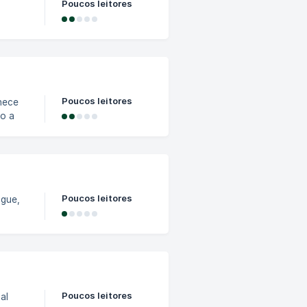
Poucos leitores
hos e
o seus
viço
e 13
ssa
Poucos leitores
do a
 e
K.
dos e
Poucos leitores
u
Por
ácidos
pode
Poucos leitores
al